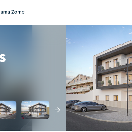
r uma Zome
s