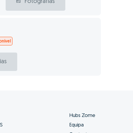
Fotografias
nível
ias
Hubs Zome
ES
Equipa