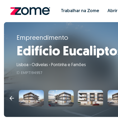
Trabalhar na Zome
Abri
Empreendimento
Edifício Eucalipto
Lisboa
›
Odivelas
›
Pontinha e Famões
ID
EMPT194957