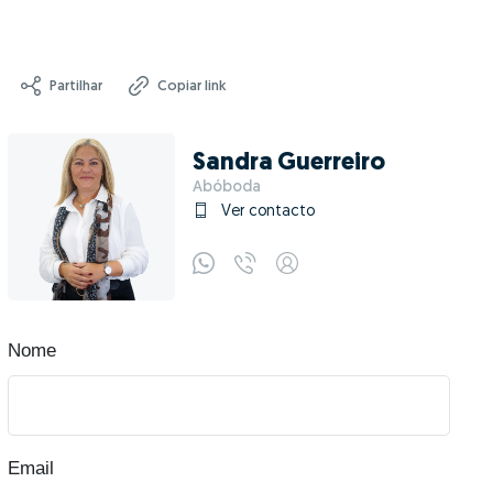
Partilhar
Copiar link
Sandra Guerreiro
Abóboda
Ver contacto
Nome
Email