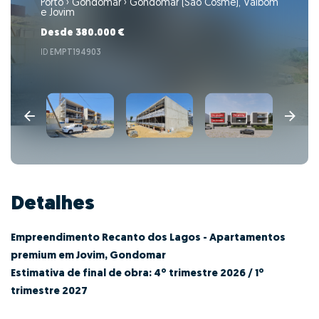
Porto
›
Gondomar
›
Gondomar (São Cosme), Valbom
e Jovim
Desde 380.000 €
ID
EMPT194903
Detalhes
Empreendimento Recanto dos Lagos - Apartamentos
premium em Jovim, Gondomar
Estimativa de final de obra: 4º trimestre 2026 / 1º
trimestre 2027