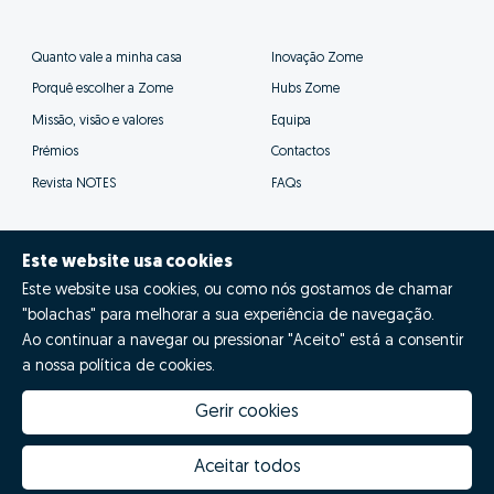
Quanto vale a minha casa
Inovação Zome
Porquê escolher a Zome
Hubs Zome
Missão, visão e valores
Equipa
Prémios
Contactos
Revista NOTES
FAQs
Este website usa cookies
Este website usa cookies, ou como nós gostamos de chamar
© Zome 2025
"bolachas" para melhorar a sua experiência de navegação.
Ao continuar a navegar ou pressionar "Aceito" está a consentir
Política de Privacidade
a nossa política de cookies.
Termos e condições
Gerir cookies
Resolução Alternativa de Litígios
Aceitar todos
Livro de reclamações