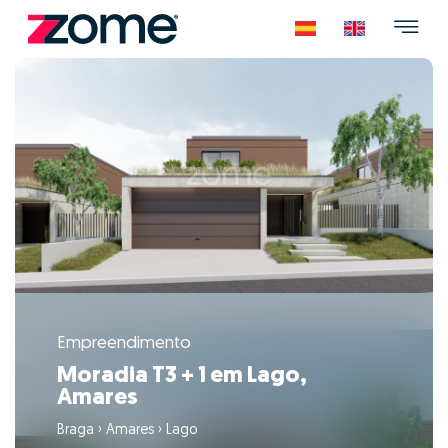
Empreendimento
Moradia T3 + 1 em Lago,
Amares
Braga
›
Amares
›
Lago