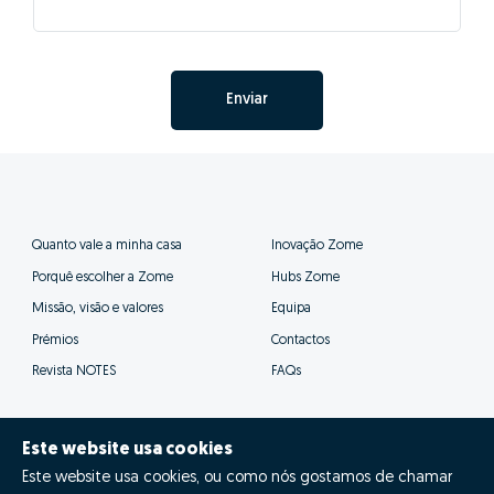
Enviar
Quanto vale a minha casa
Inovação Zome
Porquê escolher a Zome
Hubs Zome
Missão, visão e valores
Equipa
Prémios
Contactos
Revista NOTES
FAQs
Este website usa cookies
Este website usa cookies, ou como nós gostamos de chamar
© Zome 2025