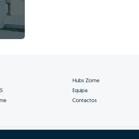
Hubs Zome
ES
Equipa
ome
Contactos
s e condições
Resolução Alternativa de Litígios