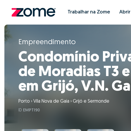
Trabalhar na Zome
Abri
Empreendimento
Condomínio Priv
de Moradias T3 e
em Grijó, V.N. Ga
Porto
›
Vila Nova de Gaia
›
Grijó e Sermonde
ID
EMPT190