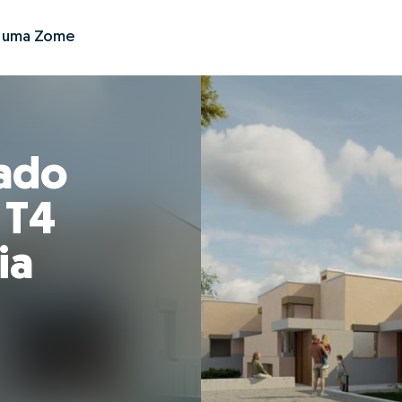
r uma Zome
ado
 T4
ia