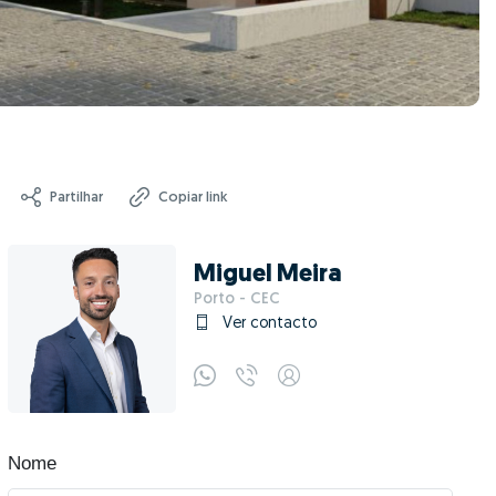
Partilhar
Copiar link
Miguel Meira
Porto - CEC
Ver contacto
Nome