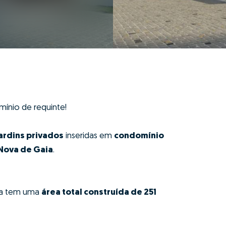
mínio de requinte!
ardins privados
inseridas em
condomínio
 Nova de Gaia
.
ia tem uma
área total construída de 251