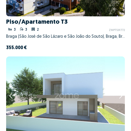
Piso/Apartamento T3
3
3
2
ZMPT591772
Braga (São José de São Lázaro e São João do Souto), Braga, Braga
355.000 €