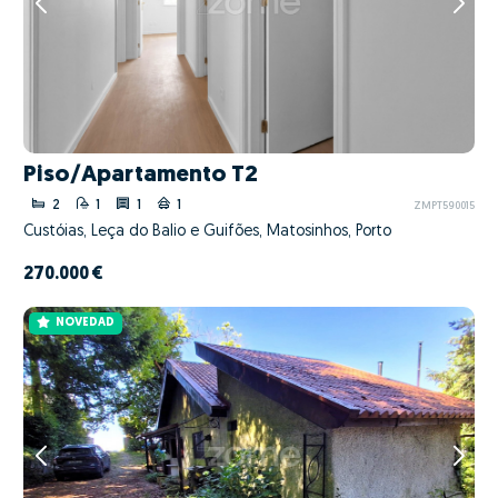
Piso/Apartamento T2
2
1
1
1
ZMPT590015
Custóias, Leça do Balio e Guifões, Matosinhos, Porto
270.000 €
NOVEDAD