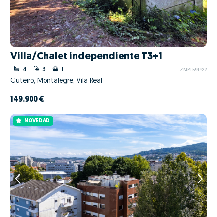
Villa/Chalet independiente T3+1
4
3
1
ZMPT591922
Outeiro, Montalegre, Vila Real
149.900 €
NOVEDAD