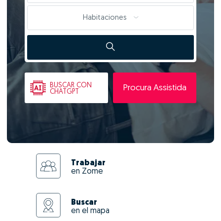
Habitaciones
BUSCAR
CON
Procura Assistida
CHATGPT
Trabajar
en Zome
Buscar
en el mapa