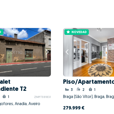
D
NOVEDAD
alet
Piso/Apartamento
diente T2
3
2
1
Braga (São Vítor), Braga, Bra
1
ZMPT591831
ofores, Anadia, Aveiro
279.999 €