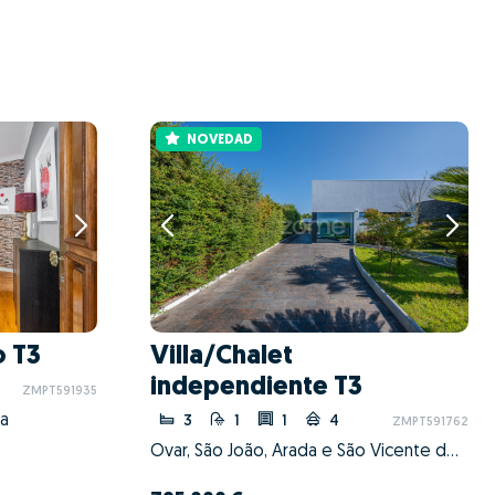
NOVEDAD
 T3
Villa/Chalet
independiente T3
ZMPT591935
ga
3
1
1
4
ZMPT591762
Ovar, São João, Arada e São Vicente de Pereira Jusã, Ovar, Aveiro