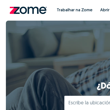
Trabalhar na Zome
Abri
¿Dó