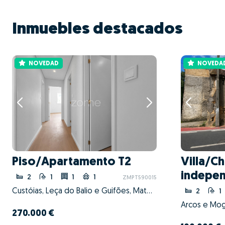
Inmuebles destacados
NOVEDAD
NOVEDA
Piso/Apartamento T2
Villa/Ch
indepen
2
1
1
1
ZMPT590015
Custóias, Leça do Balio e Guifões, Matosinhos, Porto
2
1
Arcos e Mog
270.000 €