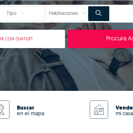
Tipo
Habitaciones
Procura As
AR
CON CHATGPT
Buscar
Vende
en el mapa
mi casa