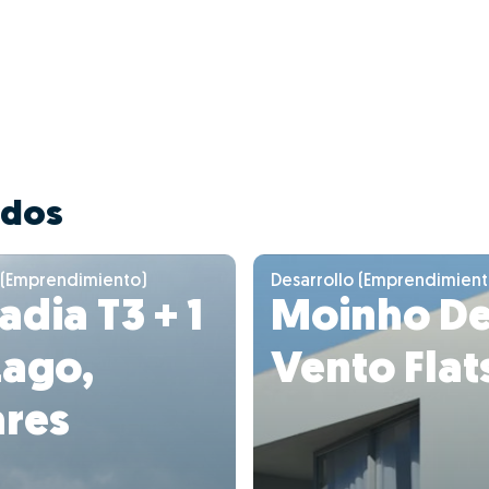
ados
 (Emprendimiento)
Desarrollo (Emprendimient
dia T3 + 1
Moinho D
Lago,
Vento Flat
res