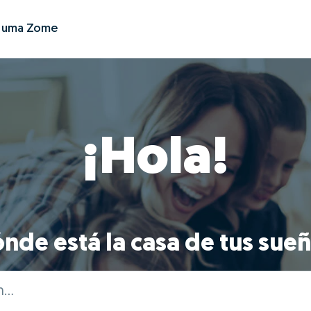
r uma Zome
¡Hola!
nde está la casa de tus sue