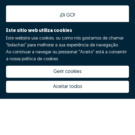
¡Di GO!
Este sitio web utiliza cookies
Este website usa cookies, ou como nós gostamos de chamar
"bolachas" para melhorar a sua experiência de navegação.
Ao continuar a navegar ou pressionar "Aceito" está a consentir
a nossa política de cookies.
Gerir cookies
Quanto vale a minha casa
Inovação Zome
Porquê escolher a Zome
Hubs Zome
Aceitar todos
Missão, visão e valores
Equipa
Prémios
Contactos
Revista NOTES
FAQs