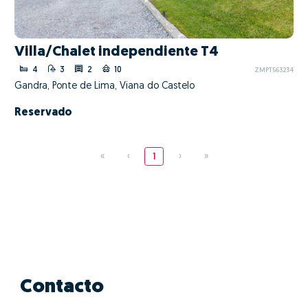
Villa/Chalet independiente T4
4
3
2
10
ZMPT563234
Gandra, Ponte de Lima, Viana do Castelo
Reservado
«
‹
1
›
»
Contacto