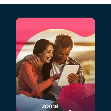
de datos inmobiliarios de Portugal, cruzando la
información de más de 2,5 millones de inmuebles
registrados, que están o han estado recientemente en
el mercado y en el historial anterior de ventas.
Al hacer clic en “GO” estarás disfrutando en
simultáneo de la más moderna tecnología de big
data, inteligencia artificial y el conocimiento de
mercado de nuestros consultores
especializados, de forma simple.
A
l definir el valor correcto de tu inmueble está
garantizando que éste va a “competir” con los
inmuebles similares y estará en la gama de valores
correcta en los diversos portales inmobiliarios. Definir
un valor demasiado alto hará que tu inmueble esté
“compitiendo” con inmuebles con otras características
y de otro posicionamiento, perjudicando así las