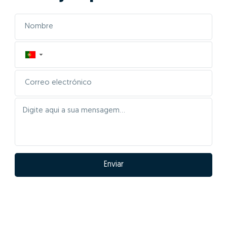
01- Posicionar
correctamente el inmueble
en el mercado
Las características de tu casa serán inseridas
automáticamente para comparar con la mayor base