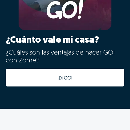
probabilidades de venta.
02 - Digitalização e
aceleração do processo de
venda
Os dados da tua casa ficarão automaticamente
integrados com a nossa plataforma de gestão de
processos, tornando o processo digital desde o
primeiro minuto.
Além da integração digital permitir um estudo de
mercado fiável num tempo recorde, a informatização
desta informação vai acelerar todas as seguintes fases
do processo, evitando duplicação de tarefas e
agilizando o processo.