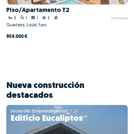
Piso/Apartamento T2
2
1
1
2
ZMPT591024
Quarteira, Loulé, Faro
959.000 €
Nueva construcción
destacados
Desarrollo (Emprendimiento)
Edifício Eucaliptos