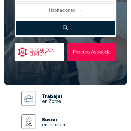
Habitaciones
BUSCAR
CON
Procura Assistida
CHATGPT
Trabajar
en Zome
Buscar
en el mapa