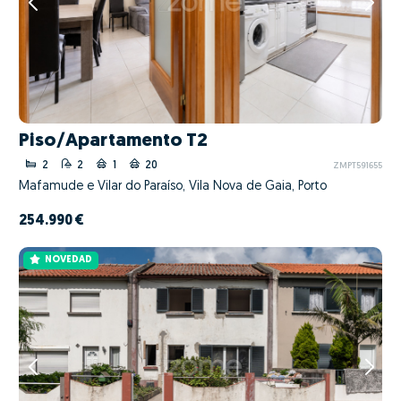
Piso/Apartamento T2
2
2
1
20
ZMPT591655
Mafamude e Vilar do Paraíso, Vila Nova de Gaia, Porto
254.990 €
NOVEDAD