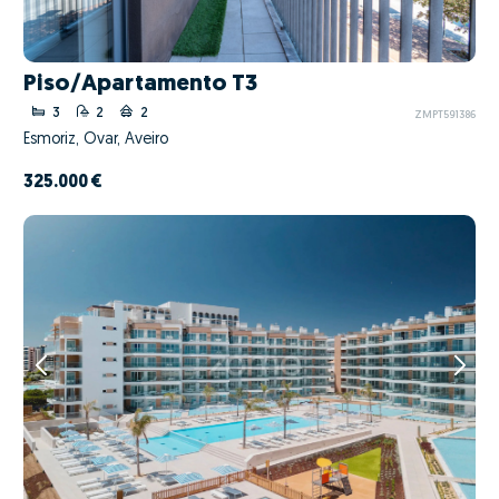
Piso/Apartamento T3
3
2
2
ZMPT591386
Esmoriz, Ovar, Aveiro
325.000 €