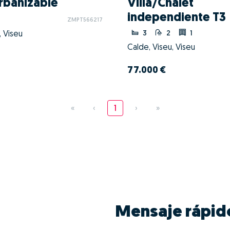
Urbanizable
Villa/Chalet
independiente T3
ZMPT566217
3
2
1
, Viseu
Calde, Viseu, Viseu
77.000 €
«
‹
1
›
»
Mensaje rápid