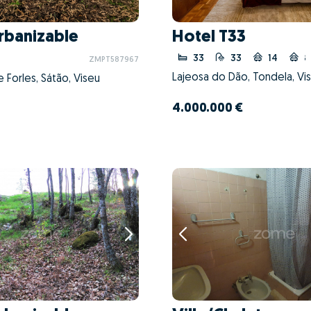
Urbanizable
Hotel T33
33
33
14
8
ZMPT587967
Lajeosa do Dão, Tondela, Vi
 Forles, Sátão, Viseu
4.000.000 €