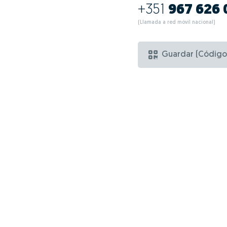
+351
967 626
(Llamada a red móvil nacional)
Guardar (Código