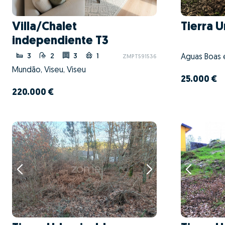
Villa/Chalet
Tierra 
independiente T3
3
2
3
1
Águas Boas e
ZMPT591536
Mundão, Viseu, Viseu
25.000 €
220.000 €