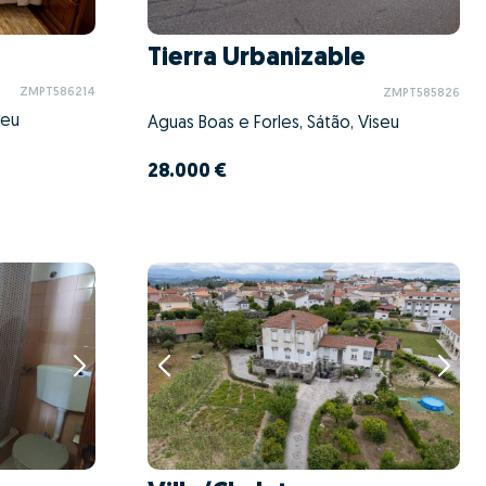
Tierra Urbanizable
ZMPT586214
ZMPT585826
seu
Águas Boas e Forles, Sátão, Viseu
28.000 €