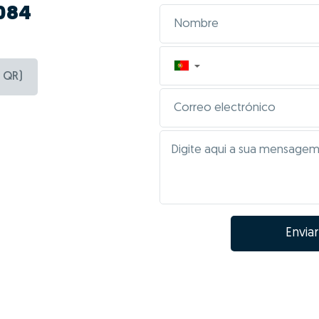
 084
▼
 QR)
Enviar