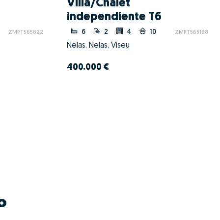
Villa/Chalet
independiente T6
6
2
4
10
ZMPT565822
ZMPT565168
Nelas, Nelas, Viseu
400.000 €
o