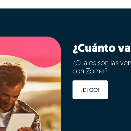
¿Cuánto va
¿Cuáles son las ve
con Zome?
¡Di GO!