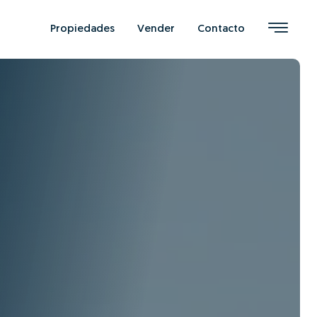
Propiedades
Vender
Contacto