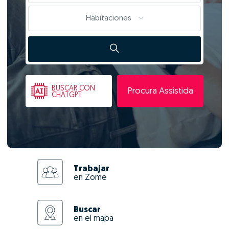
Habitaciones
BUSCAR
CON
Procura Assistida
CHATGPT
Trabajar
en Zome
Buscar
en el mapa