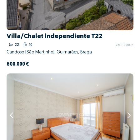
Villa/Chalet independiente T22
22
10
ZMPT591894
Candoso (São Martinho), Guimarães, Braga
600.000 €