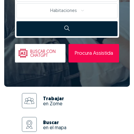
Habitaciones
BUSCAR
CON
Procura Assistida
CHATGPT
Trabajar
en Zome
Buscar
en el mapa