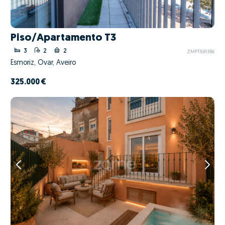
Piso/Apartamento T3
3
2
2
ZMPT591386
Esmoriz, Ovar, Aveiro
325.000 €