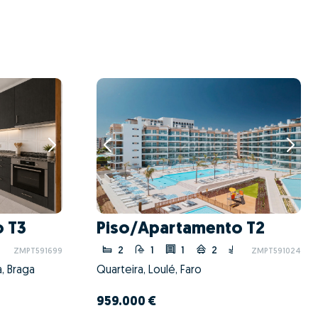
 T3
Piso/Apartamento T2
2
1
1
2
ZMPT591699
ZMPT591024
, Braga
Quarteira, Loulé, Faro
959.000 €