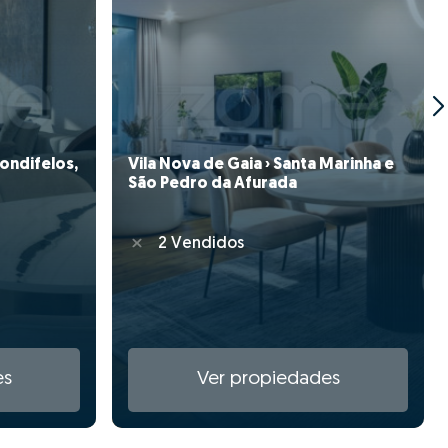
Gondifelos,
Vila Nova de Gaia › Santa Marinha e
São Pedro da Afurada
2 Vendidos
es
Ver propiedades