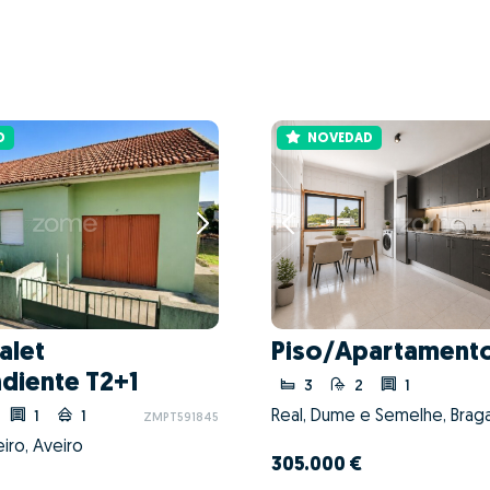
D
NOVEDAD
alet
Piso/Apartamento
diente T2+1
3
2
1
Real, Dume e Semelhe, Braga
1
1
ZMPT591845
eiro, Aveiro
305.000 €