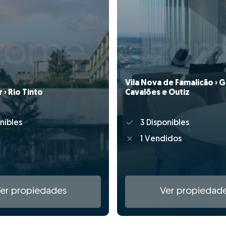
Vila Nova de Famalicão › 
Cavalões e Outiz
› Rio Tinto
3 Disponibles
nibles
1 Vendidos
er propiedades
Ver propiedad