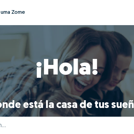
r uma Zome
¡Hola!
nde está la casa de tus sue