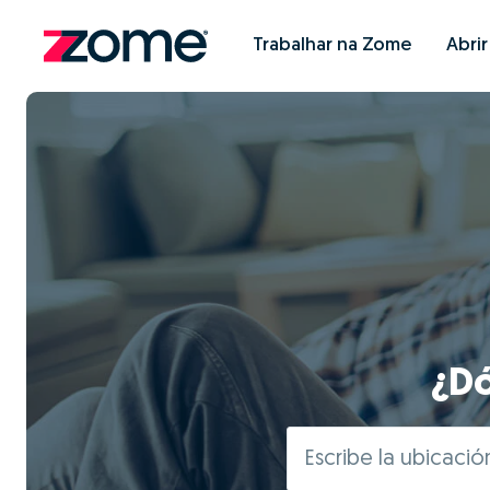
Trabalhar na Zome
Abri
¿Dó