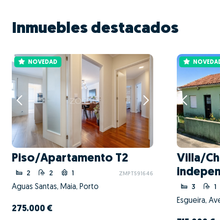
Inmuebles destacados
NOVEDAD
NOVEDA
Piso/Apartamento T2
Villa/Ch
indepen
2
2
1
ZMPT591646
Águas Santas, Maia, Porto
3
1
Esgueira, Av
275.000 €