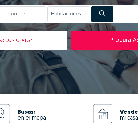
Tipo
Habitaciones
Procura As
AR
CON CHATGPT
Buscar
Vende
en el mapa
mi casa