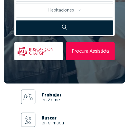
Habitaciones
BUSCAR
CON
Procura Assistida
CHATGPT
Trabajar
en Zome
Buscar
en el mapa