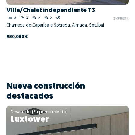
Villa/Chalet independiente T3
3
3
2
2
ZMPT591151
Charneca de Caparica e Sobreda, Almada, Setúbal
980.000 €
Nueva construcción
destacados
Desarrollo (Emprendimiento)
Luxtower