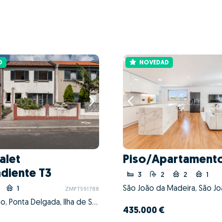
D
NOVEDAD
alet
Piso/Apartamento
diente T3
3
2
2
1
1
ZMPT591788
Santo António, Ponta Delgada, Ilha de São Miguel
435.000 €