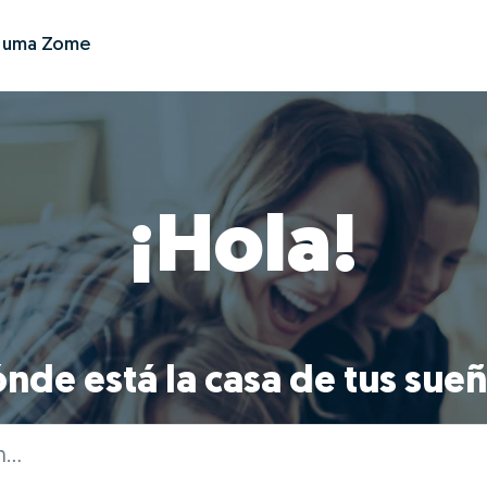
r uma Zome
¡Hola!
nde está la casa de tus sue