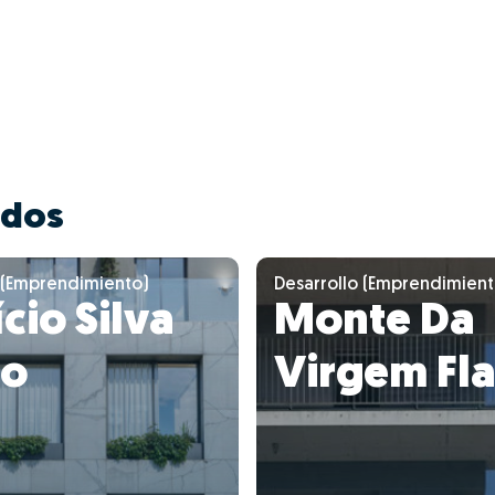
ados
 (Emprendimiento)
Desarrollo (Emprendimient
ício Silva
Monte Da
to
Virgem Fla