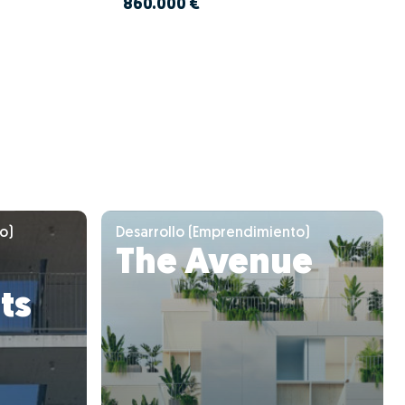
860.000 €
o)
Desarrollo (Emprendimiento)
The Avenue
ts