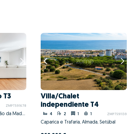
 T3
Villa/Chalet
independiente T4
ZMPT591678
São João da Madeira, São João da Madeira, Aveiro
4
2
1
1
ZMPT591139
Caparica e Trafaria, Almada, Setúbal