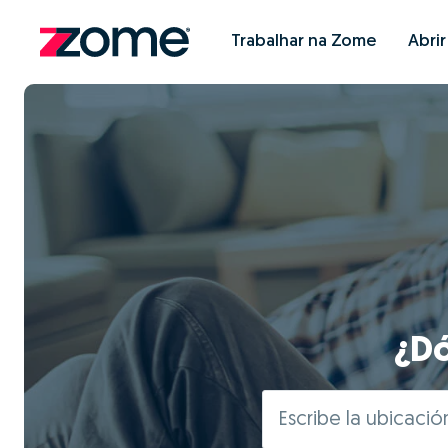
Trabalhar na Zome
Abri
¿Dó