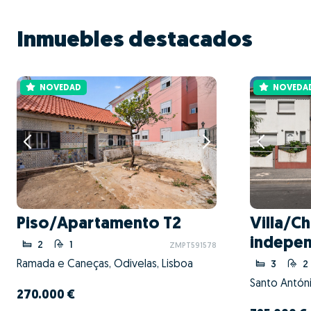
Inmuebles destacados
NOVEDAD
NOVEDA
Piso/Apartamento T2
Villa/Ch
indepen
2
1
ZMPT591578
Ramada e Caneças, Odivelas, Lisboa
3
2
270.000 €