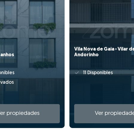
Vila Nova de Gaia › Vilar d
ranhos
Andorinho
onibles
11 Disponibles
rvados
er propiedades
Ver propiedad