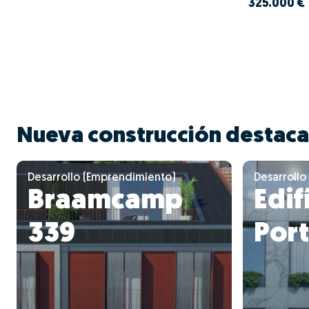
325.000 €
Nueva construcción destac
Desarrollo (Emprendimiento)
Desarrollo
Braamcamp
Edif
339
Por