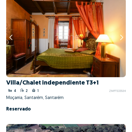
Villa/Chalet independiente T3+1
4
2
1
ZMPT533504
Moçarria, Santarém, Santarém
Reservado