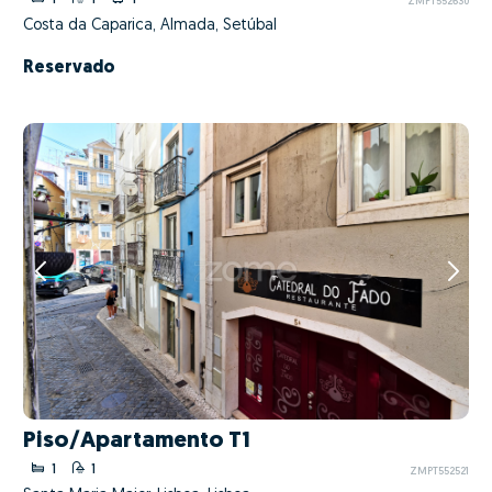
1
1
1
ZMPT552630
Costa da Caparica, Almada, Setúbal
Reservado
Piso/Apartamento T1
1
1
ZMPT552521