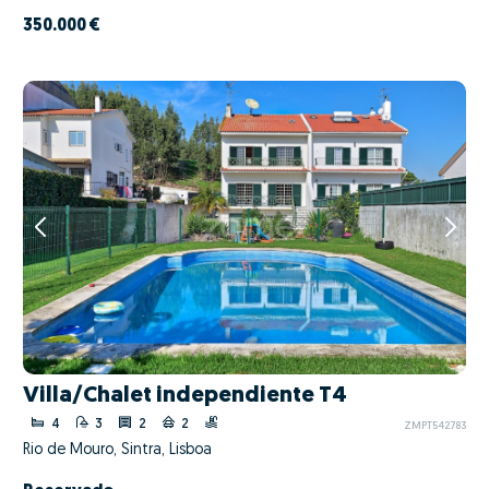
350.000 €
Villa/Chalet independiente T4
4
3
2
2
ZMPT542783
Rio de Mouro, Sintra, Lisboa