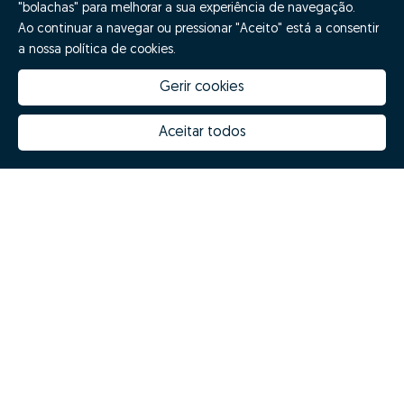
"bolachas" para melhorar a sua experiência de navegação.
Ao continuar a navegar ou pressionar "Aceito" está a consentir
a nossa política de cookies.
Gerir cookies
Quanto vale a minha casa
Inovação Zome
Porquê escolher a Zome
Hubs Zome
Aceitar todos
Missão, visão e valores
Equipa
Prémios
Contactos
Revista NOTES
FAQs
Zome 2025
Política de Privacidade
Termos e condições
Resolução Alternativa de Litígios