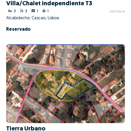
Villa/Chalet independiente T3
3
3
1
1
ZMPT556741
Alcabideche, Cascais, Lisboa
Reservado
Tierra Urbano