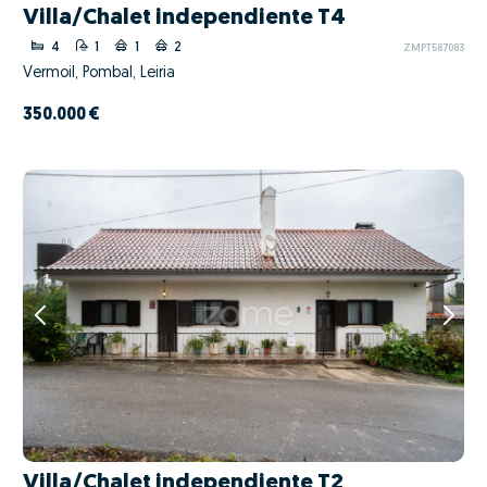
Villa/Chalet independiente T4
4
1
1
2
ZMPT587083
Vermoil, Pombal, Leiria
350.000 €
Villa/Chalet independiente T2