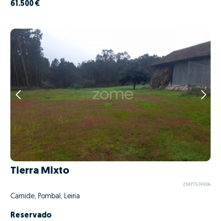
61.500 €
Tierra Mixto
ZMPT574906
Carnide, Pombal, Leiria
Reservado