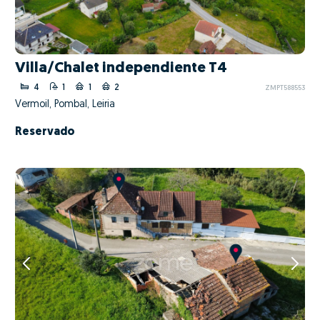
Villa/Chalet independiente T4
4
1
1
2
ZMPT588553
Vermoil, Pombal, Leiria
Reservado