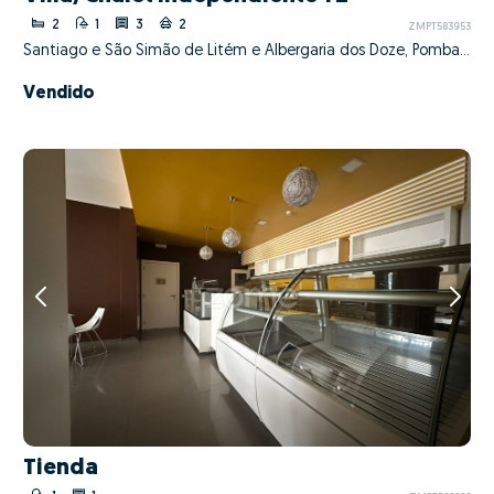
2
1
3
2
ZMPT583953
Santiago e São Simão de Litém e Albergaria dos Doze, Pombal, Leiria
Vendido
Tienda