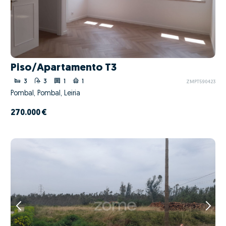
Piso/Apartamento T3
3
3
1
1
ZMPT590423
Pombal, Pombal, Leiria
270.000 €