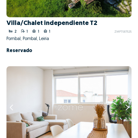
Villa/Chalet independiente T2
2
1
1
1
ZMPT587525
Pombal, Pombal, Leiria
Reservado