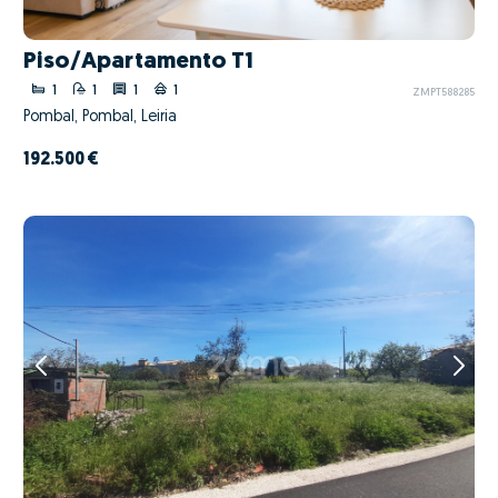
Piso/Apartamento T1
1
1
1
1
ZMPT588285
Pombal, Pombal, Leiria
192.500 €