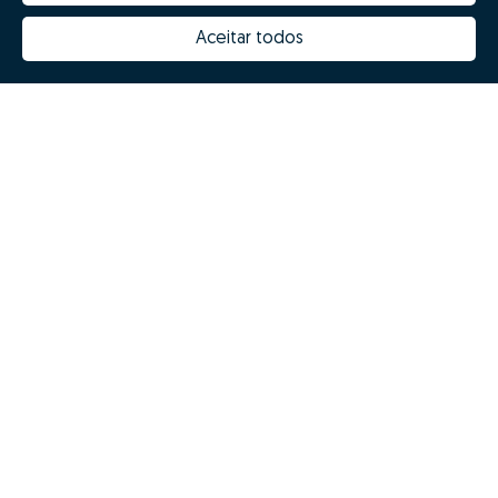
Porquê escolher a Zome
Hubs Zome
Aceitar todos
Missão, visão e valores
Equipa
Prémios
Contactos
Revista NOTES
FAQs
Zome 2025
Política de Privacidade
Termos e condições
Resolução Alternativa de Litígios
Livro de reclamações
Espanhol (ES)