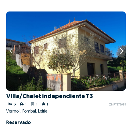
Villa/Chalet independiente T3
3
1
1
1
ZMPT572955
Vermoil, Pombal, Leiria
Reservado