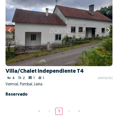
Villa/Chalet independiente T4
4
2
1
1
ZMPT567372
Vermoil, Pombal, Leiria
Reservado
«
‹
1
›
»