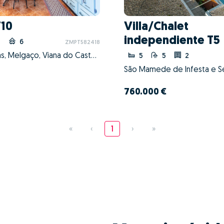
T10
Villa/Chalet
independiente T5
3
6
ZMPT582418
Vila e Roussas, Melgaço, Viana do Castelo
5
5
2
760.000 €
«
‹
1
›
»