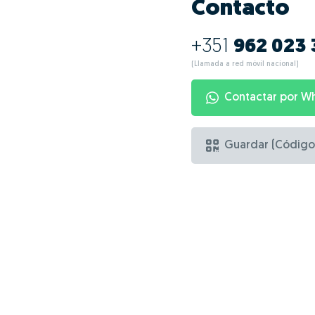
Contacto
+351
962 023 
(Llamada a red móvil nacional)
Contactar por W
Guardar (Código