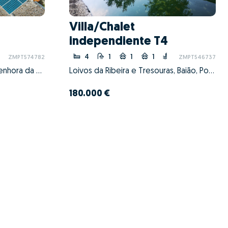
Villa/Chalet
independiente T4
4
1
1
1
ZMPT574782
ZMPT546737
São Mamede de Infesta e Senhora da Hora, Matosinhos, Porto
Loivos da Ribeira e Tresouras, Baião, Porto
180.000 €