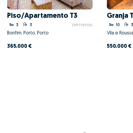
Piso/Apartamento T3
Granja 
3
3
10
ZMPT589365
Bonfim, Porto, Porto
365.000 €
550.000 €