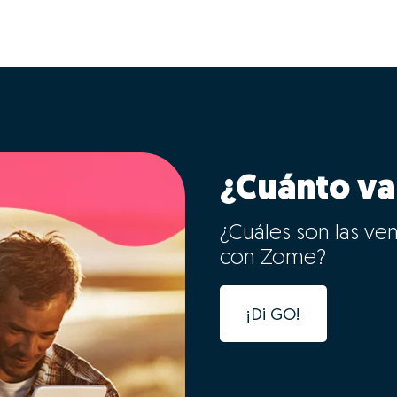
¿Cuánto va
¿Cuáles son las ve
con Zome?
¡Di GO!