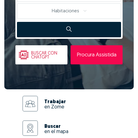
Habitaciones
BUSCAR
CON
Procura Assistida
CHATGPT
Trabajar
en Zome
Buscar
en el mapa