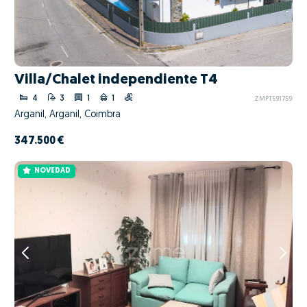
Villa/Chalet independiente T4
4
3
1
1
ZMPT591759
Arganil, Arganil, Coimbra
347.500 €
NOVEDAD