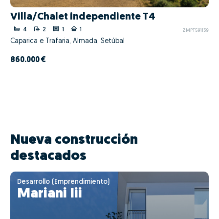
Villa/Chalet independiente T4
4
2
1
1
ZMPT591139
Caparica e Trafaria, Almada, Setúbal
860.000 €
Nueva construcción
destacados
Desarrollo (Emprendimiento)
Mariani Iii