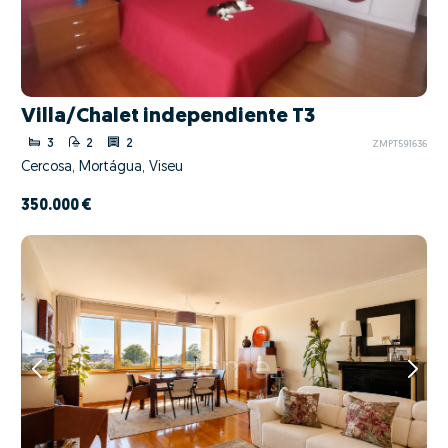
Villa/Chalet independiente T3
3
2
2
ZMPT591636
Cercosa, Mortágua, Viseu
350.000 €