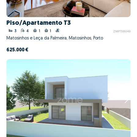
Piso/Apartamento T3
3
4
1
1
ZMPT591049
Matosinhos e Leça da Palmeira, Matosinhos, Porto
625.000 €