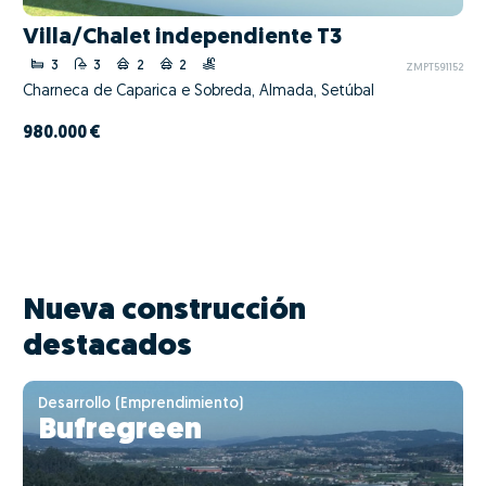
Villa/Chalet independiente T3
3
3
2
2
ZMPT591152
Charneca de Caparica e Sobreda, Almada, Setúbal
980.000 €
Nueva construcción
destacados
Desarrollo (Emprendimiento)
Bufregreen