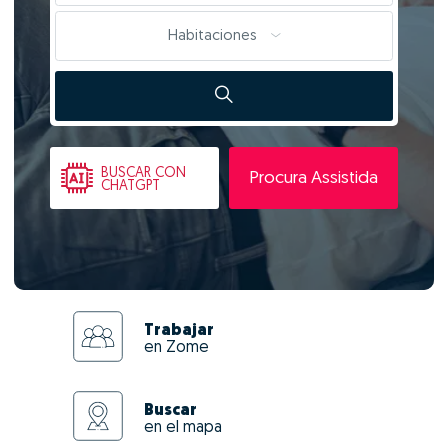
Habitaciones
BUSCAR
CON
Procura Assistida
CHATGPT
Trabajar
en Zome
Buscar
en el mapa