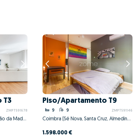
 T3
Piso/Apartamento T9
9
9
ZMPT591678
ZMPT591146
São João da Madeira, São João da Madeira, Aveiro
Coimbra (Sé Nova, Santa Cruz, Almedina e São Bartolomeu), Coimbra, Coimbra
1.598.000 €