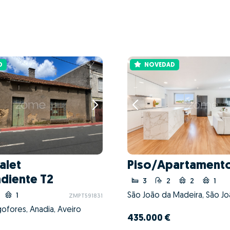
D
NOVEDAD
alet
Piso/Apartamento
diente T2
3
2
2
1
1
ZMPT591831
ofores, Anadia, Aveiro
435.000 €