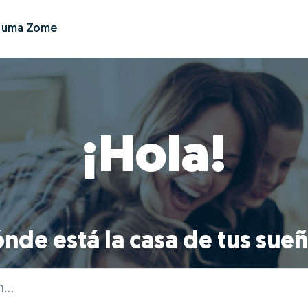
r uma Zome
¡Hola!
nde está la casa de tus sue