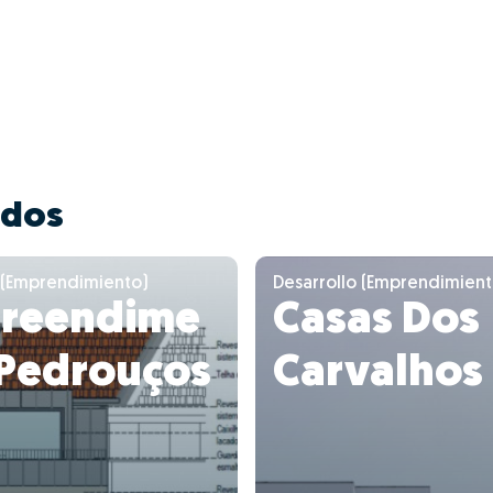
ados
 (Emprendimiento)
Desarrollo (Emprendimient
reendime
Casas Dos
 Pedrouços
Carvalhos