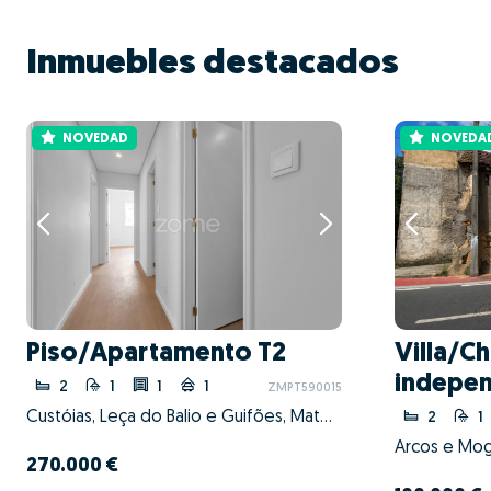
Inmuebles destacados
NOVEDAD
NOVEDA
Piso/Apartamento T2
Villa/Ch
indepen
2
1
1
1
ZMPT590015
Custóias, Leça do Balio e Guifões, Matosinhos, Porto
2
1
Arcos e Mog
270.000 €