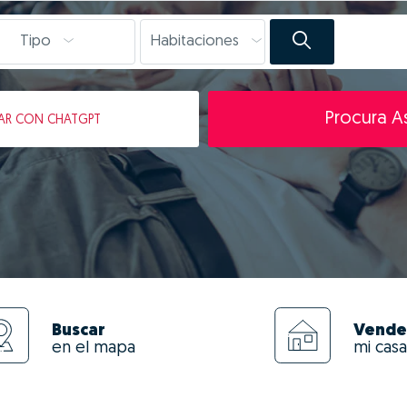
Tipo
Habitaciones
Procura As
AR
CON CHATGPT
Buscar
Vende
en el mapa
mi casa