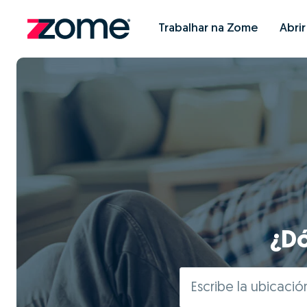
Trabalhar na Zome
Abri
¿Dó