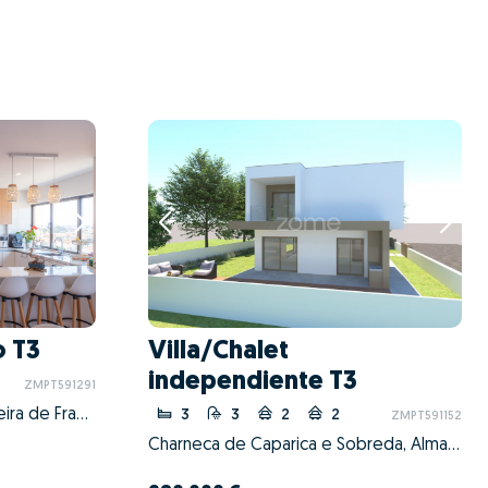
 T3
Villa/Chalet
independiente T3
ZMPT591291
São Martinho do Bispo e Ribeira de Frades, Coimbra, Coimbra
3
3
2
2
ZMPT591152
Charneca de Caparica e Sobreda, Almada, Setúbal