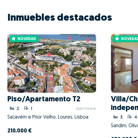
Inmuebles destacados
NOVEDAD
NOVEDA
Piso/Apartamento T2
Villa/Ch
indepen
2
1
ZMPT591610
Sacavém e Prior Velho, Loures, Lisboa
3
4
210.000 €