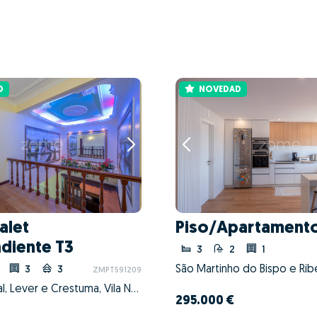
D
NOVEDAD
alet
Piso/Apartamento
diente T3
3
2
1
3
3
ZMPT591209
Sandim, Olival, Lever e Crestuma, Vila Nova de Gaia, Porto
295.000 €