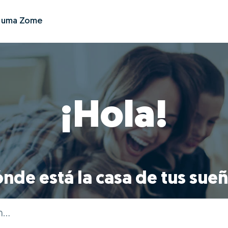
r uma Zome
¡Hola!
nde está la casa de tus sue