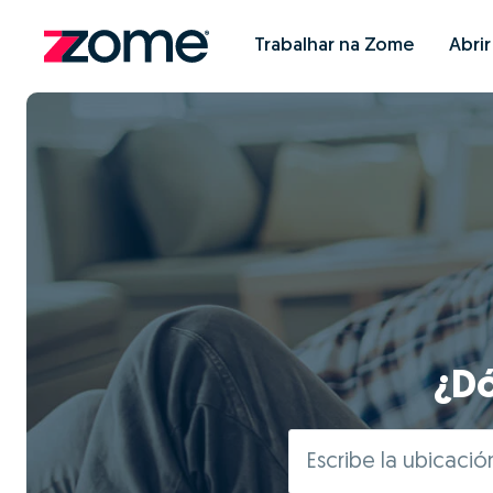
Trabalhar na Zome
Abri
¿Dó