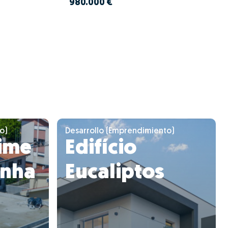
980.000 €
o)
Desarrollo (Emprendimiento)
ime
Edifício
enha
Eucaliptos