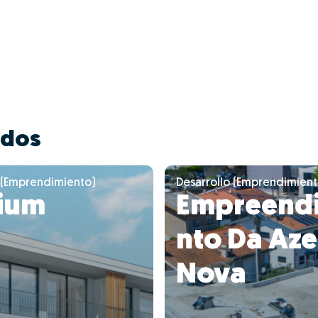
ados
 (Emprendimiento)
Desarrollo (Emprendimient
sium
Empreend
nto Da Az
Nova