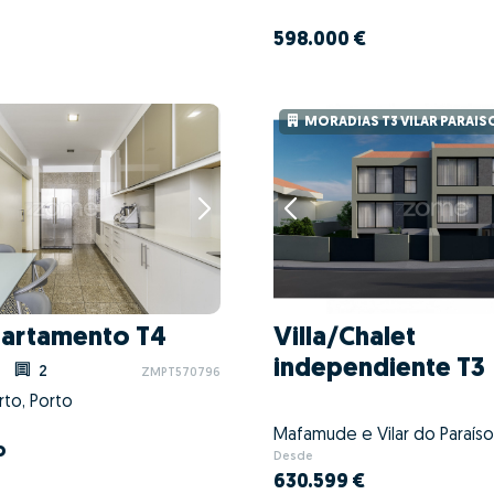
598.000 €
MORADIAS T3 VILAR PARAIS
partamento T4
Villa/Chalet
independiente T3
2
ZMPT570796
rto, Porto
o
Desde
630.599 €