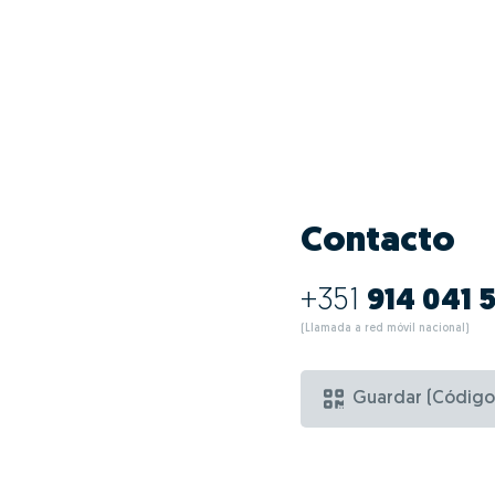
Contacto
+351
914 041 
(Llamada a red móvil nacional)
Guardar (Código