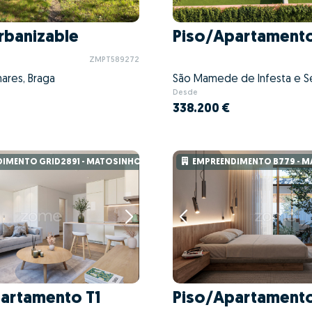
Urbanizable
Piso/Apartamento
ZMPT589272
mares, Braga
Desde
338.200 €
IMENTO GRID2891 - MATOSINHOS
EMPREENDIMENTO B779 - 
artamento T1
Piso/Apartamento