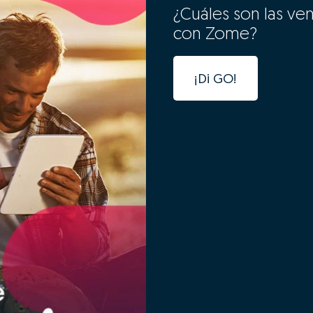
¿Cuáles son las ve
con Zome?
¡Di GO!