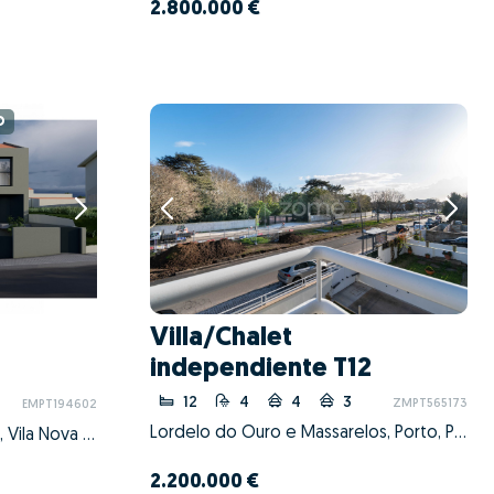
2.800.000 €
O
Villa/Chalet
independiente T12
12
4
4
3
ZMPT565173
EMPT194602
Lordelo do Ouro e Massarelos, Porto, Porto
Mafamude e Vilar do Paraíso, Vila Nova de Gaia, Porto
2.200.000 €