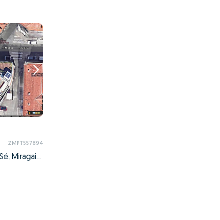
ZMPT557894
Cedofeita, Santo Ildefonso, Sé, Miragaia, São Nicolau e Vitória, Porto, Porto