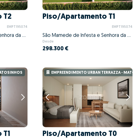
 T2
Piso/Apartamento T1
EMPT195074
EMPT195074
São Mamede de Infesta e Senhora da Hora, Matosinhos, Porto
São Mamede de Infesta e Senhora da Hora, Matosinhos, Porto
Desde
298.300 €
MATOSINHOS
EMPREENDIMENTO URBAN TERRAZZA - MATOS
 T1
Piso/Apartamento T0