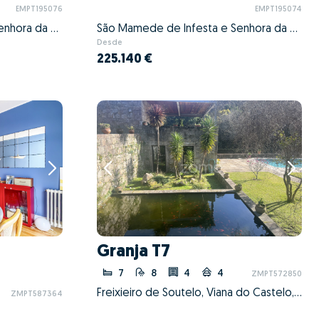
EMPT195076
EMPT195074
São Mamede de Infesta e Senhora da Hora, Matosinhos, Porto
São Mamede de Infesta e Senhora da Hora, Matosinhos, Porto
Desde
225.140 €
Granja T7
7
8
4
4
ZMPT572850
Freixieiro de Soutelo, Viana do Castelo, Viana do Castelo
ZMPT587364