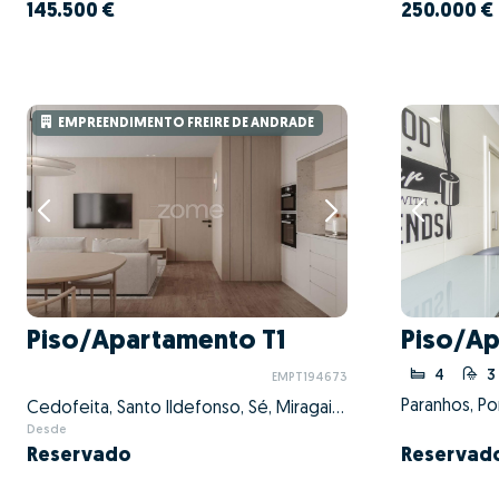
145.500 €
250.000 €
EMPREENDIMENTO FREIRE DE ANDRADE
Piso/Apartamento T1
Piso/A
4
3
EMPT194673
Paranhos, Po
Cedofeita, Santo Ildefonso, Sé, Miragaia, São Nicolau e Vitória, Porto, Porto
Desde
Reservado
Reservad