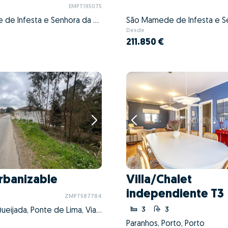
EMPT195075
São Mamede de Infesta e Senhora da Hora, Matosinhos, Porto
Desde
211.850 €
Urbanizable
Villa/Chalet
independiente T3
ZMPT587784
3
3
Fornelos e Queijada, Ponte de Lima, Viana do Castelo
Paranhos, Porto, Porto