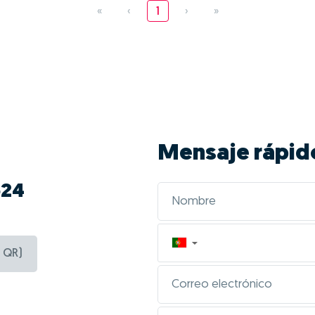
«
‹
1
›
»
Mensaje rápid
524
▼
 QR)