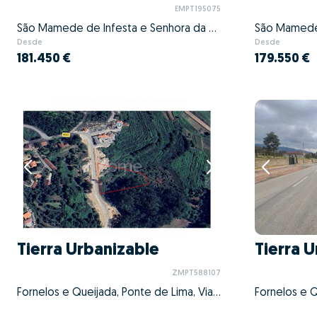
EMPT195075
São Mamede de Infesta e Senhora da Hora, Matosinhos, Porto
Desde
Desde
181.450 €
179.550 €
Tierra Urbanizable
Tierra 
ZMPT588107
Fornelos e Queijada, Ponte de Lima, Viana do Castelo