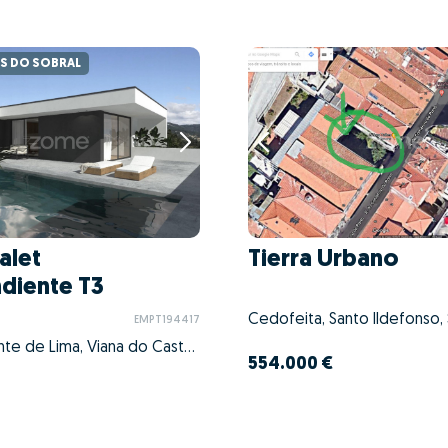
S DO SOBRAL
alet
Tierra Urbano
diente T3
EMPT194417
Estorãos, Ponte de Lima, Viana do Castelo
554.000 €