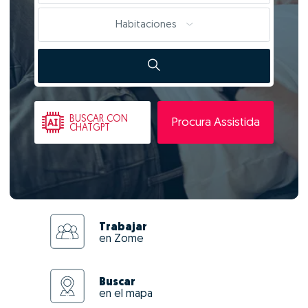
Habitaciones
BUSCAR
CON
Procura Assistida
CHATGPT
Trabajar
en Zome
Buscar
en el mapa