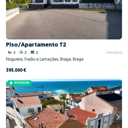
Piso/Apartamento T2
2
2
2
ZMPT591878
Nogueira, Fraião e Lamaçães, Braga, Braga
395.000 €
NOVEDAD