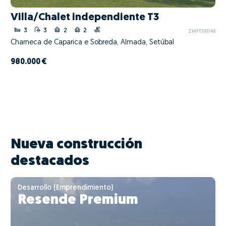
Villa/Chalet independiente T3
3
3
2
2
ZMPT591148
Charneca de Caparica e Sobreda, Almada, Setúbal
980.000 €
Nueva construcción
destacados
Desarrollo (Emprendimiento)
Resende Premium