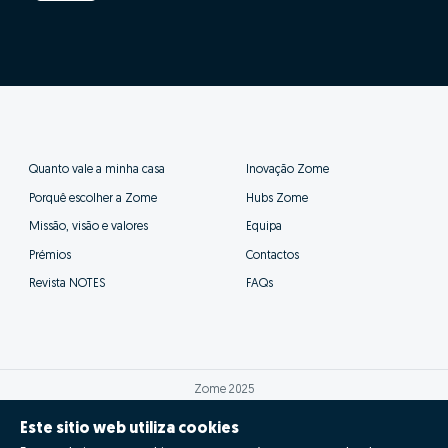
Quanto vale a minha casa
Inovação Zome
Porquê escolher a Zome
Hubs Zome
Missão, visão e valores
Equipa
Prémios
Contactos
Revista NOTES
FAQs
Zome 2025
Este sitio web utiliza cookies
Política de Privacidade