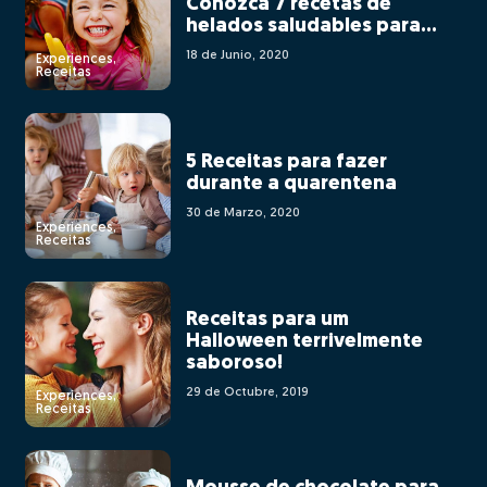
Conozca 7 recetas de
helados saludables para
hacer en casa
18 de Junio, 2020
Experiences,
Receitas
5 Receitas para fazer
durante a quarentena
30 de Marzo, 2020
Experiences,
Receitas
Receitas para um
Halloween terrivelmente
saboroso!
29 de Octubre, 2019
Experiences,
Receitas