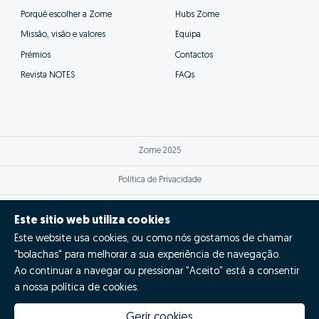
Porquê escolher a Zome
Hubs Zome
Missão, visão e valores
Equipa
Prémios
Contactos
Revista NOTES
FAQs
Zome 2025
Política de Privacidade
Termos e condições
Este sitio web utiliza cookies
Este website usa cookies, ou como nós gostamos de chamar
Resolução Alternativa de Litígios
"bolachas" para melhorar a sua experiência de navegação.
Livro de reclamações
Ao continuar a navegar ou pressionar "Aceito" está a consentir
a nossa política de cookies.
Espanhol (ES)
Gerir cookies