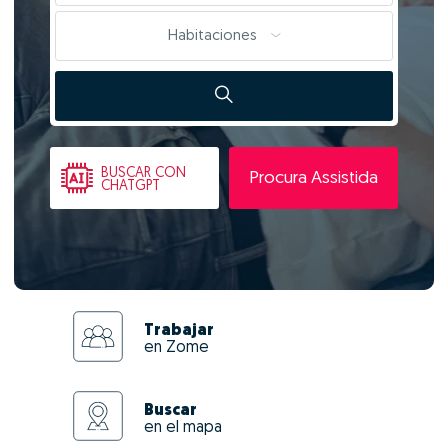
Habitaciones
BUSCAR
CON
Procura Assistida
CHATGPT
Trabajar
en Zome
Buscar
en el mapa