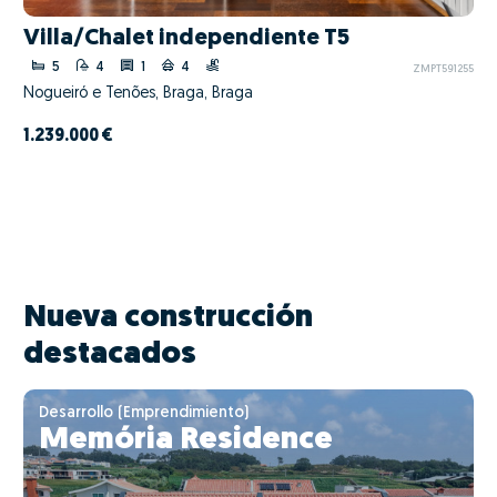
Villa/Chalet independiente T5
5
4
1
4
ZMPT591255
Nogueiró e Tenões, Braga, Braga
1.239.000 €
Nueva construcción
destacados
Desarrollo (Emprendimiento)
Memória Residence