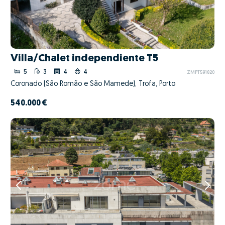
Villa/Chalet independiente T5
5
3
4
4
ZMPT591820
Coronado (São Romão e São Mamede), Trofa, Porto
540.000 €