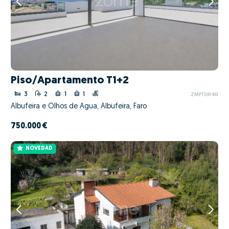
Piso/Apartamento T1+2
3
2
1
1
ZMPT591461
Albufeira e Olhos de Água, Albufeira, Faro
750.000 €
NOVEDAD