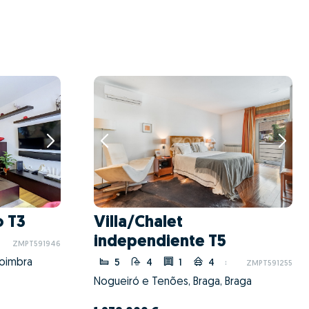
 T3
Villa/Chalet
independiente T5
ZMPT591946
Coimbra
5
4
1
4
ZMPT591255
Nogueiró e Tenões, Braga, Braga