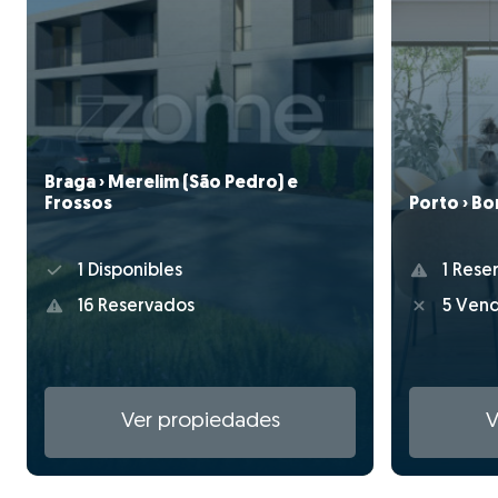
Braga › Merelim (São Pedro) e
Frossos
Porto › Bo
1 Disponibles
1 Rese
16 Reservados
5 Vend
Ver propiedades
V