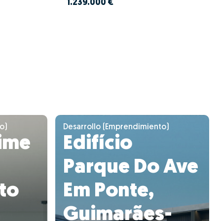
1.239.000 €
o)
Desarrollo (Emprendimiento)
ime
Edifício
Parque Do Ave
to
Em Ponte,
Guimarães-