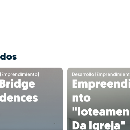
ados
 (Emprendimiento)
Desarrollo (Emprendimient
 Bridge
Empreend
idences
nto
"loteamen
Da Igreja"