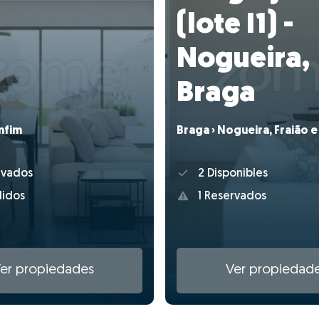
(lote I1) -
Nogueira,
Braga
nfim
Braga › Nogueira, Fraião 
rvados
2 Disponibles
idos
1 Reservados
er propiedades
Ver propiedad