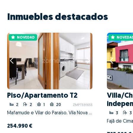
Inmuebles destacados
NOVEDAD
NOVEDA
Piso/Apartamento T2
Villa/Ch
indepen
2
2
1
20
ZMPT591655
Mafamude e Vilar do Paraíso, Vila Nova de Gaia, Porto
3
3
254.990 €