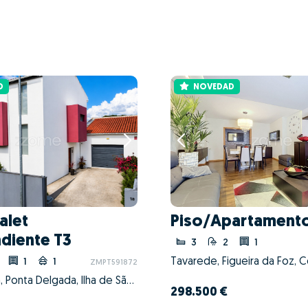
D
NOVEDAD
alet
Piso/Apartamento
diente T3
3
2
1
Tavarede, Figueira da Foz, 
1
1
ZMPT591872
Fajã de Cima, Ponta Delgada, Ilha de São Miguel
298.500 €