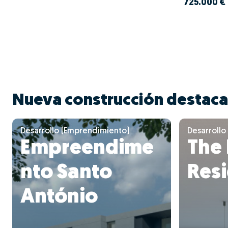
725.000 €
Nueva construcción destac
Desarrollo (Emprendimiento)
Desarrollo
Empreendime
The
nto Santo
Res
António