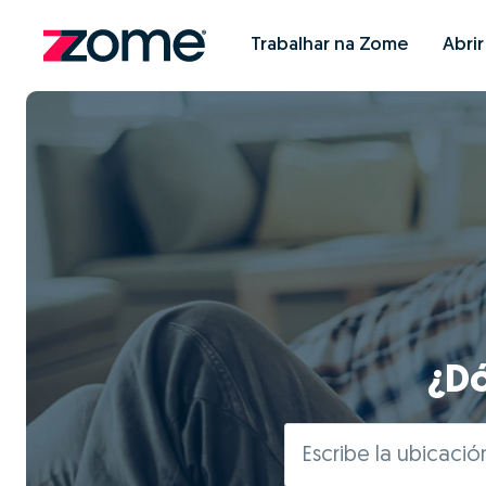
Trabalhar na Zome
Abri
¿Dó