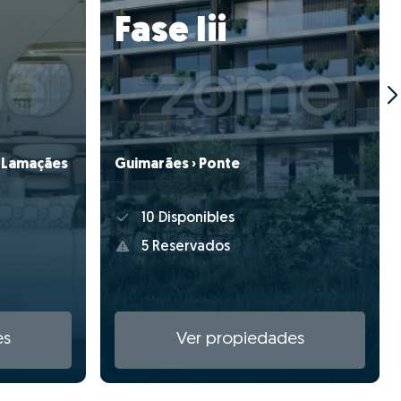
Fase Iii
e Lamaçães
Guimarães › Ponte
10 Disponibles
5 Reservados
es
Ver propiedades