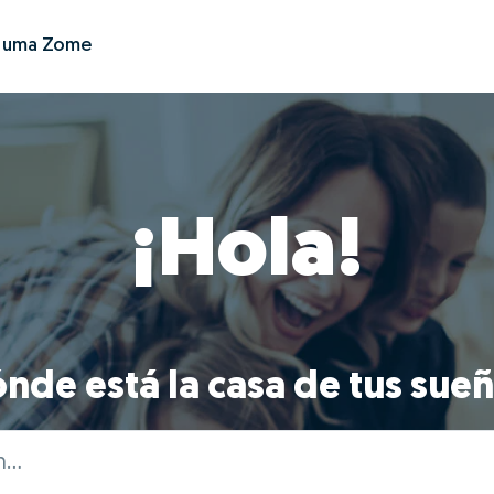
r uma Zome
¡Hola!
nde está la casa de tus sue