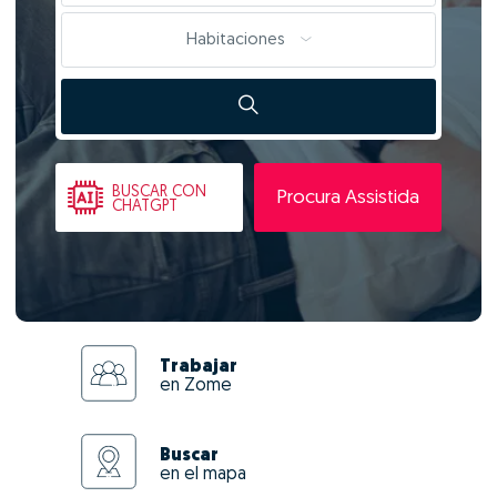
Habitaciones
BUSCAR
CON
Procura Assistida
CHATGPT
Trabajar
en Zome
Buscar
en el mapa