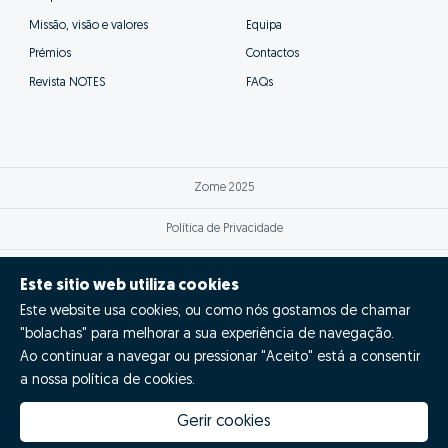
¿Cuánto vale mi casa?
¿Cuáles son las ventajas de hacer GO!
con Zome?
¡Di GO!
Este sitio web utiliza cookies
Este website usa cookies, ou como nós gostamos de chamar
"bolachas" para melhorar a sua experiência de navegação.
Ao continuar a navegar ou pressionar "Aceito" está a consentir
a nossa política de cookies.
Gerir cookies
Quanto vale a minha casa
Inovação Zome