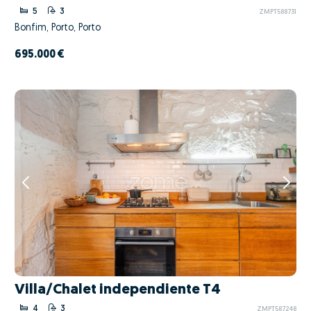
5
3
ZMPT588731
Bonfim, Porto, Porto
695.000 €
Villa/Chalet independiente T4
4
3
ZMPT587248