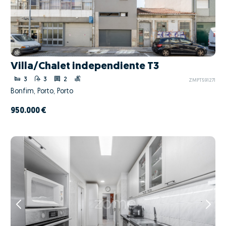
Villa/Chalet independiente T3
3
3
2
ZMPT591271
Bonfim, Porto, Porto
950.000 €