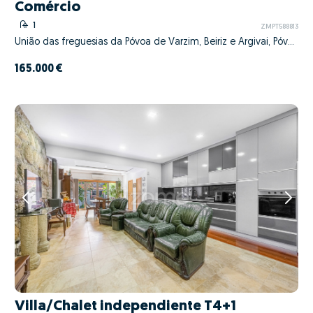
Comércio
1
ZMPT588813
União das freguesias da Póvoa de Varzim, Beiriz e Argivai, Póvoa de Varzim, Porto
165.000 €
Villa/Chalet independiente T4+1