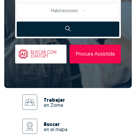
Habitaciones
BUSCAR
CON
Procura Assistida
CHATGPT
Trabajar
en Zome
Buscar
en el mapa