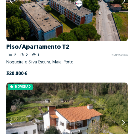
Piso/Apartamento T2
2
2
1
ZMPT591876
Nogueira e Silva Escura, Maia, Porto
320.000 €
NOVEDAD