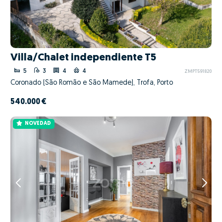
Villa/Chalet independiente T5
5
3
4
4
ZMPT591820
Coronado (São Romão e São Mamede), Trofa, Porto
540.000 €
NOVEDAD