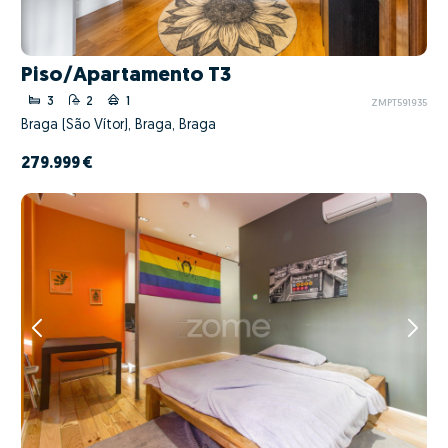
Piso/Apartamento T3
3
2
1
ZMPT591935
Braga (São Vítor), Braga, Braga
279.999 €