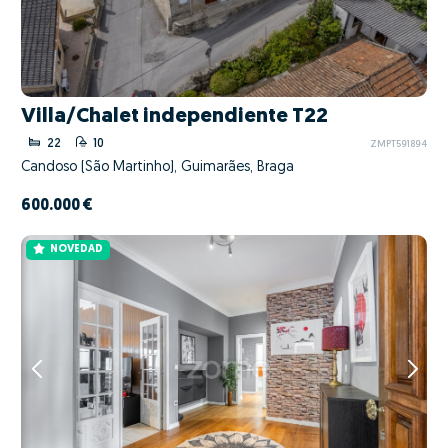
Villa/Chalet independiente T22
22
10
ZMPT591894
Candoso (São Martinho), Guimarães, Braga
600.000 €
NOVEDAD