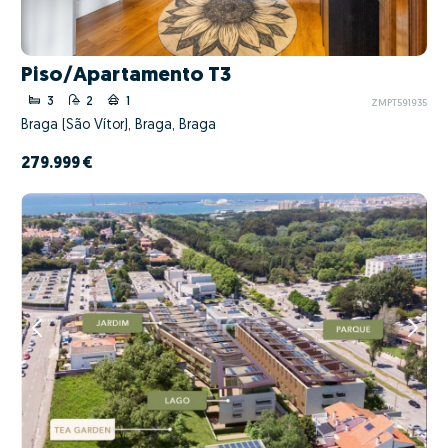
Piso/Apartamento T3
3
2
1
ZMPT591935
Braga (São Vítor), Braga, Braga
279.999 €