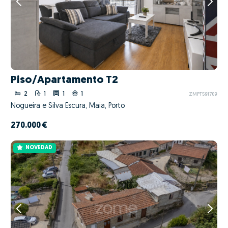
Piso/Apartamento T2
2
1
1
1
ZMPT591709
Nogueira e Silva Escura, Maia, Porto
270.000 €
NOVEDAD