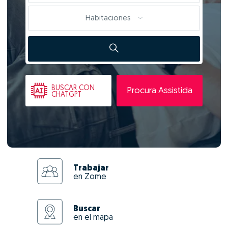
Habitaciones
BUSCAR
CON
Procura Assistida
CHATGPT
Trabajar
en Zome
Buscar
en el mapa