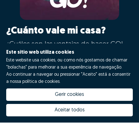
¿Cuánto vale mi casa?
¿Cuáles son las ventajas de hacer GO!
con Zome?
Este sitio web utiliza cookies
Este website usa cookies, ou como nós gostamos de chamar
"bolachas" para melhorar a sua experiência de navegação.
¡Di GO!
Ao continuar a navegar ou pressionar "Aceito" está a consentir
a nossa política de cookies.
Gerir cookies
Aceitar todos
Quanto vale a minha casa
Inovação Zome