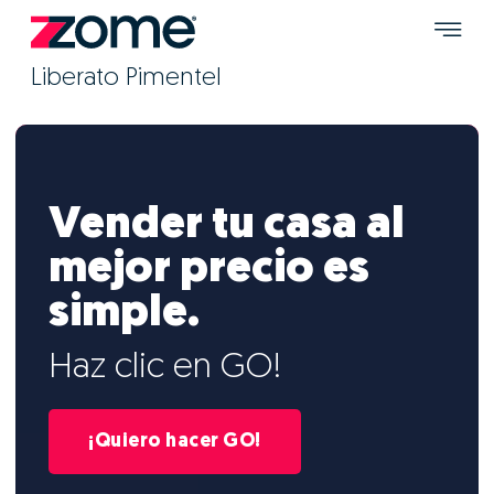
Liberato Pimentel
Vender tu casa al
mejor precio es
simple.
Haz clic en GO!
¡Quiero hacer GO!