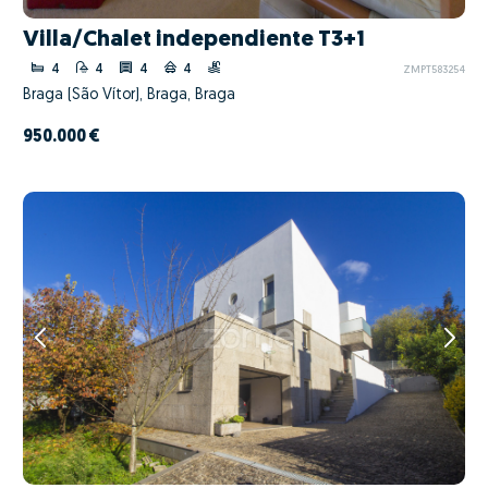
Villa/Chalet independiente T3+1
4
4
4
4
ZMPT583254
Braga (São Vítor), Braga, Braga
950.000 €