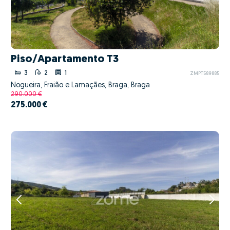
Piso/Apartamento T3
3
2
1
ZMPT589885
Nogueira, Fraião e Lamaçães, Braga, Braga
290.000 €
275.000 €