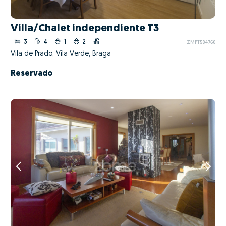
Villa/Chalet independiente T3
3
4
1
2
ZMPT584760
Vila de Prado, Vila Verde, Braga
Reservado