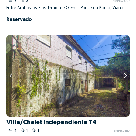
2
2
ZMPT570097
Entre Ambos-os-Rios, Ermida e Germil, Ponte da Barca, Viana do Castelo
Reservado
Villa/Chalet independiente T4
4
1
1
ZMPT564119