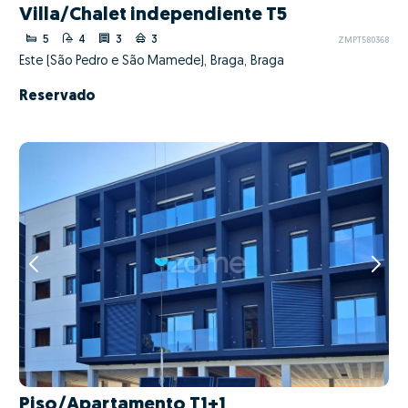
Villa/Chalet independiente T5
5
4
3
3
ZMPT580368
Este (São Pedro e São Mamede), Braga, Braga
Reservado
Piso/Apartamento T1+1