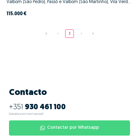
Valbom (São Pedro), Passô e Valbom (São Martinho), Vila Verde, Braga
115.000 €
«
‹
1
›
»
Contacto
+351
930 461 100
(Llamada a red móvil nacional)
Contactar por Whatsapp