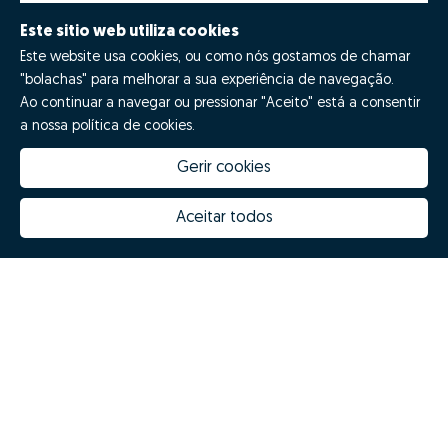
Este sitio web utiliza cookies
Este website usa cookies, ou como nós gostamos de chamar
"bolachas" para melhorar a sua experiência de navegação.
Ao continuar a navegar ou pressionar "Aceito" está a consentir
a nossa política de cookies.
Gerir cookies
Quanto vale a minha casa
Inovação Zome
Porquê escolher a Zome
Hubs Zome
Aceitar todos
Missão, visão e valores
Equipa
Prémios
Contactos
Revista NOTES
FAQs
Zome 2025
Política de Privacidade