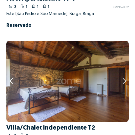
2
1
1
1
ZMPT570102
Este (São Pedro e São Mamede), Braga, Braga
Reservado
Villa/Chalet independiente T2