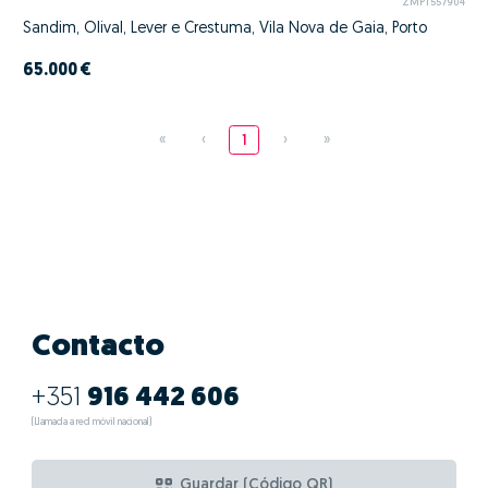
ZMPT557904
Sandim, Olival, Lever e Crestuma, Vila Nova de Gaia, Porto
65.000 €
«
‹
1
›
»
Contacto
+351
916 442 606
(Llamada a red móvil nacional)
Guardar (Código QR)