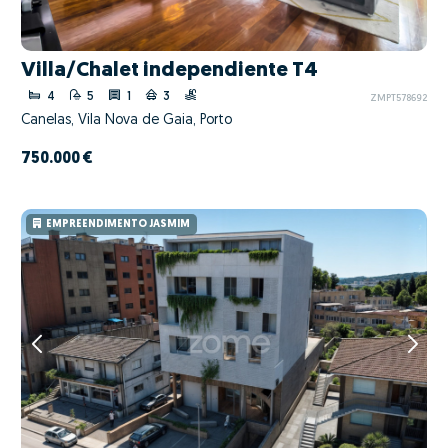
Villa/Chalet independiente T4
4
5
1
3
ZMPT578692
Canelas, Vila Nova de Gaia, Porto
750.000 €
EMPREENDIMENTO JASMIM