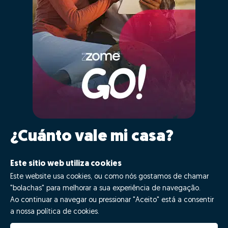
¿Cuánto vale mi casa?
¿Cuáles son las ventajas de hacer GO!
Este sitio web utiliza cookies
con Zome?
Este website usa cookies, ou como nós gostamos de chamar
"bolachas" para melhorar a sua experiência de navegação.
Ao continuar a navegar ou pressionar "Aceito" está a consentir
¡Di GO!
a nossa política de cookies.