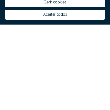
Gerir cookies
Aceitar todos
Quanto vale a minha casa
Inovação Zome
Porquê escolher a Zome
Hubs Zome
Missão, visão e valores
Equipa
Prémios
Contactos
Revista NOTES
FAQs
Zome 2025
Política de Privacidade
Termos e condições