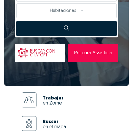
Habitaciones
BUSCAR
CON
Procura Assistida
CHATGPT
Trabajar
en Zome
Buscar
en el mapa