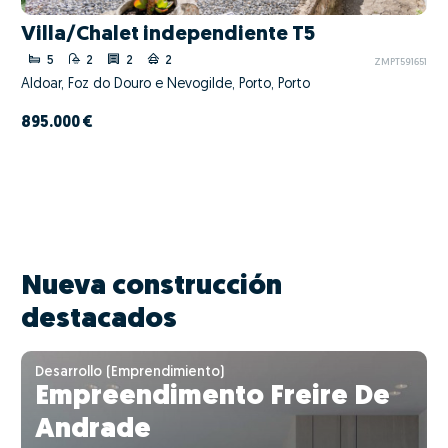
Villa/Chalet independiente T5
5
2
2
2
ZMPT591651
Aldoar, Foz do Douro e Nevogilde, Porto, Porto
895.000 €
Nueva construcción
destacados
Desarrollo (Emprendimiento)
Empreendimento Freire De
Andrade