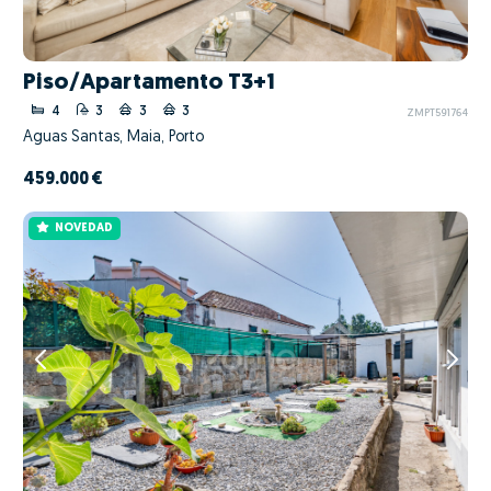
Piso/Apartamento T3+1
4
3
3
3
ZMPT591764
Águas Santas, Maia, Porto
459.000 €
NOVEDAD