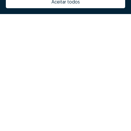
Aceitar todos
Missão, visão e valores
Equipa
Prémios
Contactos
Revista NOTES
FAQs
Zome 2025
Política de Privacidade
Termos e condições
Resolução Alternativa de Litígios
Livro de reclamações
Espanhol (ES)
Zome Espanha