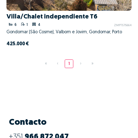
Villa/Chalet independiente T6
6
1
4
ZMPT575664
Gondomar (São Cosme), Valbom e Jovim, Gondomar, Porto
425.000 €
«
‹
1
›
»
Contacto
+351
966 872 047