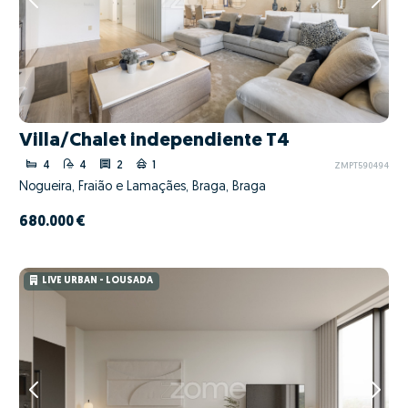
Villa/Chalet independiente T4
4
4
2
1
ZMPT590494
Nogueira, Fraião e Lamaçães, Braga, Braga
680.000 €
LIVE URBAN - LOUSADA