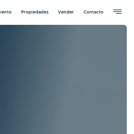
iento
Propiedades
Vender
Contacto