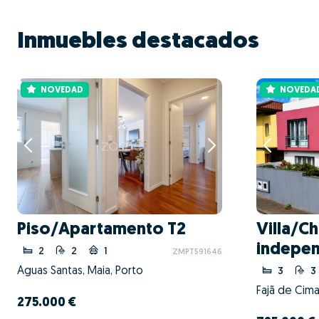
Inmuebles destacados
NOVEDAD
NOVEDA
Piso/Apartamento T2
Villa/Ch
indepen
2
2
1
ZMPT591646
Águas Santas, Maia, Porto
3
3
275.000 €