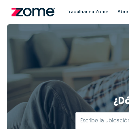
Trabalhar na Zome
Abri
¿Dó