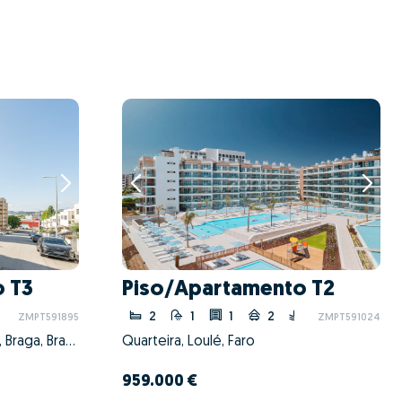
 T3
Piso/Apartamento T2
2
1
1
2
ZMPT591895
ZMPT591024
Nogueira, Fraião e Lamaçães, Braga, Braga
Quarteira, Loulé, Faro
959.000 €