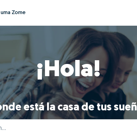
r uma Zome
¡Hola!
nde está la casa de tus sue