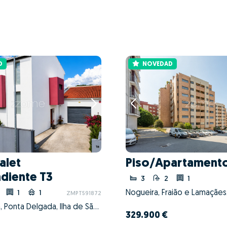
D
NOVEDAD
alet
Piso/Apartamento
diente T3
3
2
1
1
1
ZMPT591872
Fajã de Cima, Ponta Delgada, Ilha de São Miguel
329.900 €