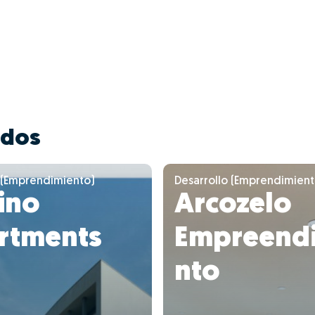
ados
 (Emprendimiento)
Desarrollo (Emprendimient
ino
Arcozelo
rtments
Empreend
nto