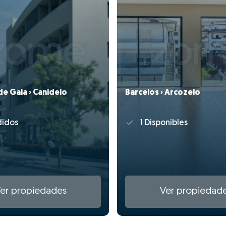
de Gaia › Canidelo
Barcelos › Arcozelo
idos
1 Disponibles
er propiedades
Ver propiedad