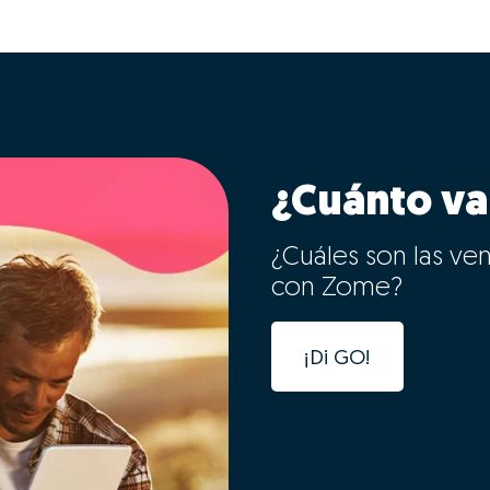
¿Cuánto va
¿Cuáles son las ve
con Zome?
¡Di GO!