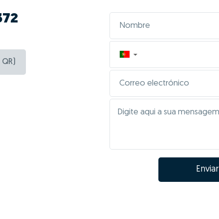
372
▼
 QR)
Enviar