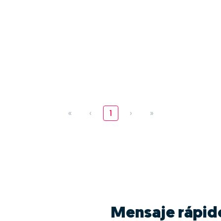
«
‹
1
›
»
Mensaje rápid