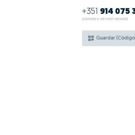
+351
914 075 
(Llamada a red móvil nacional)
Guardar (Código