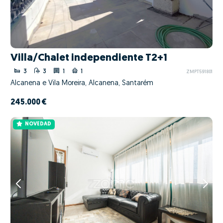
Villa/Chalet independiente T2+1
3
3
1
1
ZMPT591801
Alcanena e Vila Moreira, Alcanena, Santarém
245.000 €
NOVEDAD