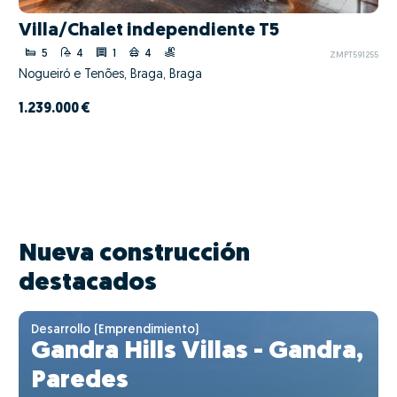
Villa/Chalet independiente T5
5
4
1
4
ZMPT591255
Nogueiró e Tenões, Braga, Braga
1.239.000 €
Nueva construcción
destacados
Desarrollo (Emprendimiento)
Gandra Hills Villas - Gandra,
Paredes