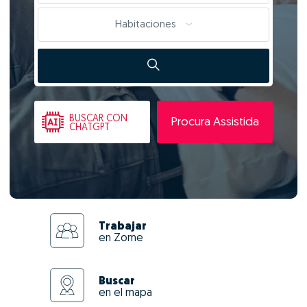
Habitaciones
BUSCAR
CON
Procura Assistida
CHATGPT
Trabajar
en Zome
Buscar
en el mapa