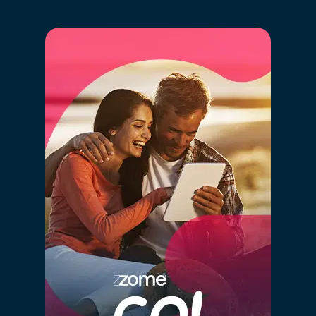
Las características de tu casa serán inseridas
automáticamente para comparar con la mayor base
de datos inmobiliarios de Portugal, cruzando la
información de más de 2,5 millones de inmuebles
registrados, que están o han estado recientemente en
el mercado y en el historial anterior de ventas.
Al hacer clic en “GO” estarás disfrutando en
simultáneo de la más moderna tecnología de big
data, inteligencia artificial y el conocimiento de
mercado de nuestros consultores
especializados, de forma simple.
A
l definir el valor correcto de tu inmueble está
garantizando que éste va a “competir” con los
inmuebles similares y estará en la gama de valores
correcta en los diversos portales inmobiliarios. Definir
un valor demasiado alto hará que tu inmueble esté