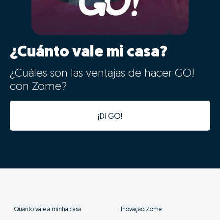
“compitiendo” con inmuebles con otras características
y de otro posicionamiento, perjudicando así las
probabilidades de venta.
02 - Digitalização e
aceleração do processo de
venda
Os dados da tua casa ficarão automaticamente
integrados com a nossa plataforma de gestão de
processos, tornando o processo digital desde o
primeiro minuto.
Além da integração digital permitir um estudo de
mercado fiável num tempo recorde, a informatização
desta informação vai acelerar todas as seguintes fases
do processo, evitando duplicação de tarefas e