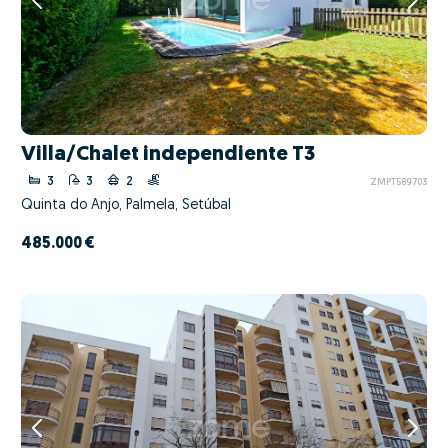
Villa/Chalet independiente T3
3
3
2
ZMPT589703
Quinta do Anjo, Palmela, Setúbal
485.000 €