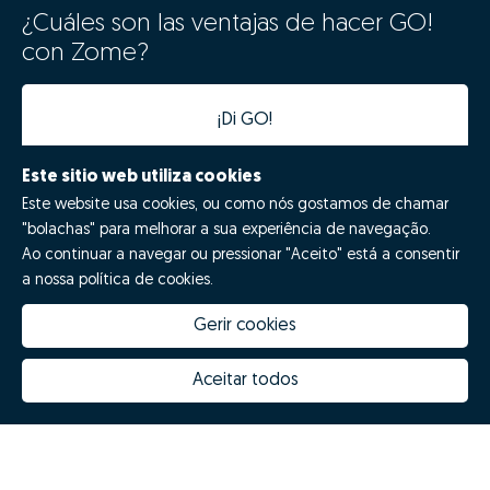
¿Cuáles son las ventajas de hacer GO!
con Zome?
¡Di GO!
Este sitio web utiliza cookies
Este website usa cookies, ou como nós gostamos de chamar
"bolachas" para melhorar a sua experiência de navegação.
Ao continuar a navegar ou pressionar "Aceito" está a consentir
a nossa política de cookies.
Gerir cookies
Quanto vale a minha casa
Inovação Zome
Porquê escolher a Zome
Hubs Zome
Aceitar todos
Missão, visão e valores
Equipa
Prémios
Contactos
Revista NOTES
FAQs