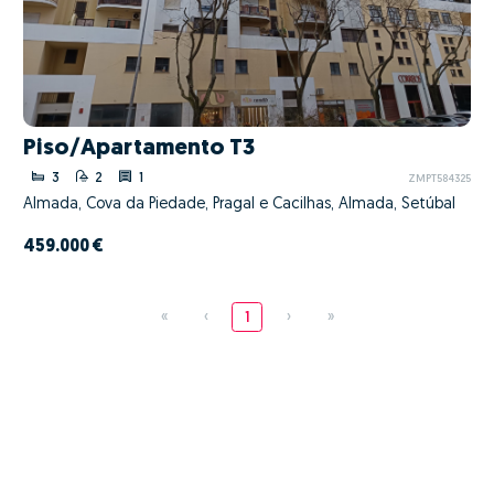
Piso/Apartamento T3
3
2
1
ZMPT584325
Almada, Cova da Piedade, Pragal e Cacilhas, Almada, Setúbal
459.000 €
«
‹
1
›
»