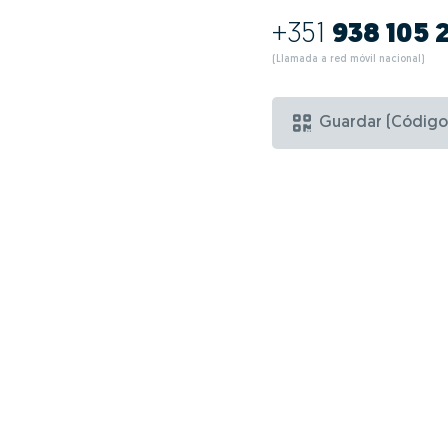
+351
938 105 
(Llamada a red móvil nacional)
Guardar (Código