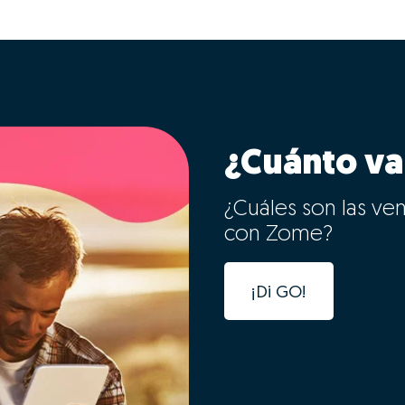
¿Cuánto va
¿Cuáles son las ve
con Zome?
¡Di GO!