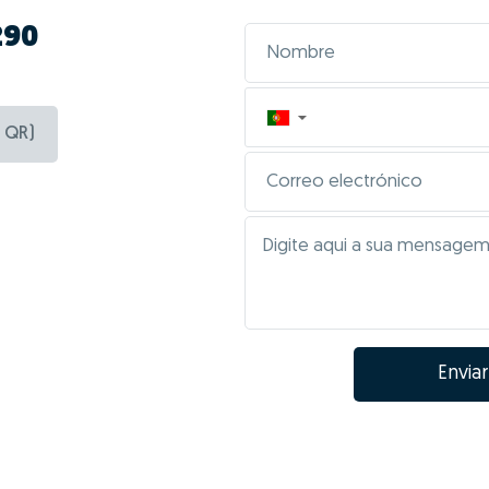
290
▼
 QR)
Enviar