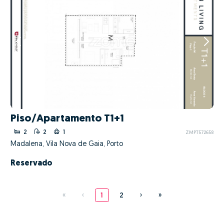
Piso/Apartamento T1+1
2
2
1
ZMPT572658
Madalena, Vila Nova de Gaia, Porto
Reservado
«
‹
1
2
›
»