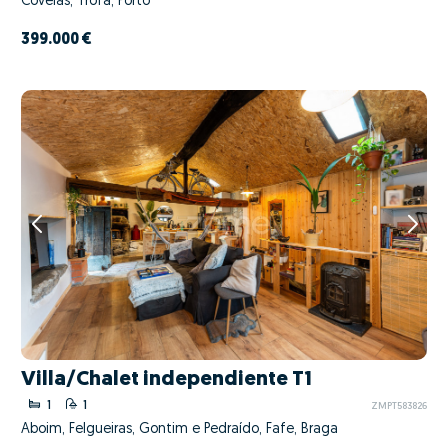
Covelas, Trofa, Porto
399.000 €
Villa/Chalet independiente T1
1
1
ZMPT583826
Aboim, Felgueiras, Gontim e Pedraído, Fafe, Braga