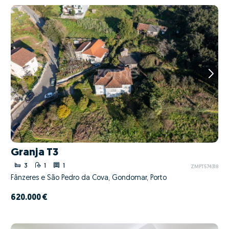
Granja T3
3
1
1
ZMPT574318
Fânzeres e São Pedro da Cova, Gondomar, Porto
620.000 €