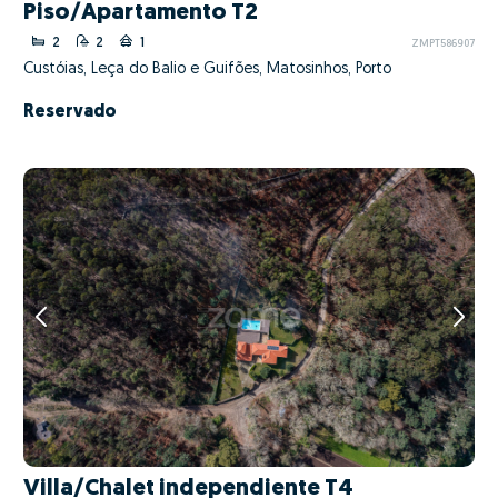
Piso/Apartamento T2
2
2
1
ZMPT586907
Custóias, Leça do Balio e Guifões, Matosinhos, Porto
Reservado
Villa/Chalet independiente T4