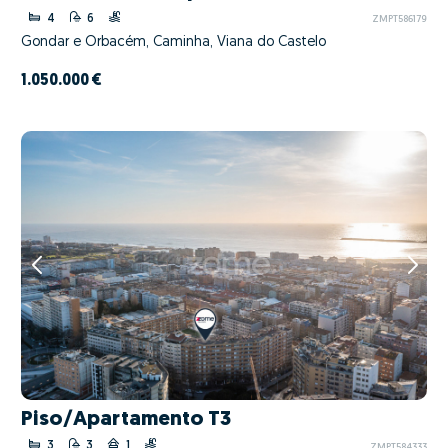
4
6
ZMPT586179
Gondar e Orbacém, Caminha, Viana do Castelo
1.050.000 €
Piso/Apartamento T3
3
3
1
ZMPT584333