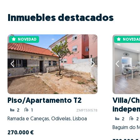
Inmuebles destacados
NOVEDAD
NOVEDA
Piso/Apartamento T2
Villa/Ch
indepen
2
1
ZMPT591578
Ramada e Caneças, Odivelas, Lisboa
2
2
270.000 €