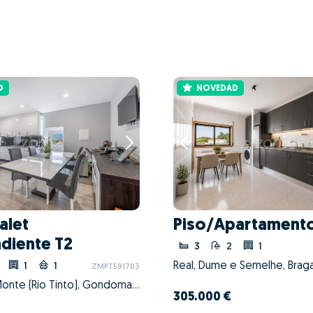
D
NOVEDAD
alet
Piso/Apartamento
diente T2
3
2
1
Real, Dume e Semelhe, Braga
1
1
ZMPT591703
Baguim do Monte (Rio Tinto), Gondomar, Porto
305.000 €