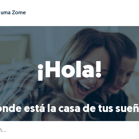
r uma Zome
¡Hola!
nde está la casa de tus sue