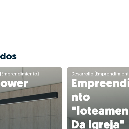
ados
 (Emprendimiento)
Desarrollo (Emprendimient
tower
Empreend
nto
"loteamen
Da Igreja"