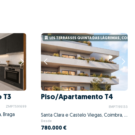
LES TERRASSES QUINTA DAS LÁGRIMAS, COIMB
 T3
Piso/Apartamento T4
ZMPT591699
EMPT195133
, Braga
Santa Clara e Castelo Viegas, Coimbra, Coimbra
Desde
780.000 €