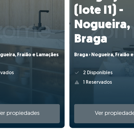
(lote I1) -
Nogueira,
Braga
Braga › Nogueira, Fraião 
gueira, Fraião e Lamaçães
2 Disponibles
rvados
1 Reservados
er propiedades
Ver propiedad