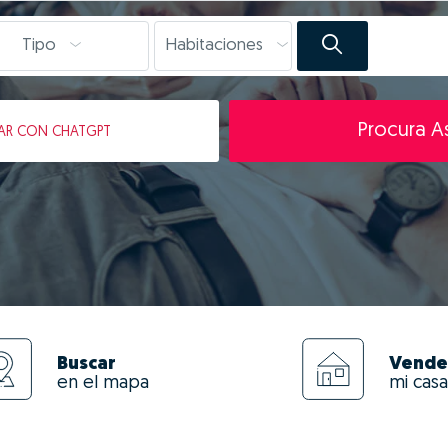
Tipo
Habitaciones
Procura As
AR
CON CHATGPT
Buscar
Vende
en el mapa
mi casa