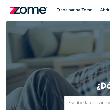
Trabalhar na Zome
Abri
¿Dó