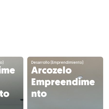
o)
Desarrollo (Emprendimiento)
ime
Arcozelo
Empreendime
to
nto